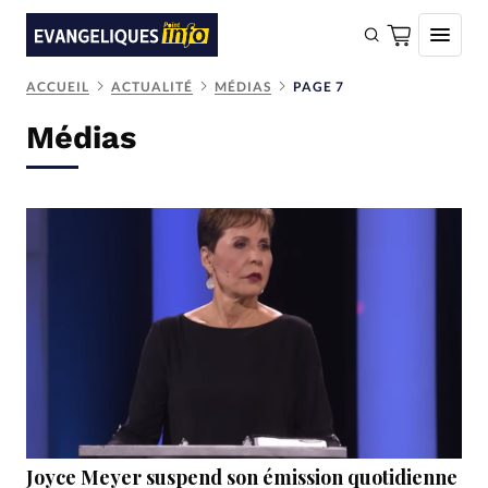
ACCUEIL
ACTUALITÉ
MÉDIAS
PAGE 7
FAIRE UN DON
Médias
Faire un don
Eglises
Société
Monde
Bible
Toute l'actualité
Se connecter
Devise:
CHF
Joyce Meyer suspend son émission quotidienne