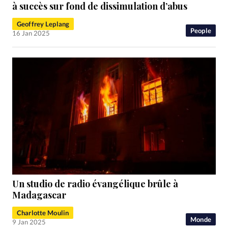
RUBRIQUES
à succès sur fond de dissimulation d’abus
Toute l'actualité
Bible
Culture
Economie
Geoffrey Leplang
Eglises
Histoire
Laicité
Liberté religieuse
People
16 Jan 2025
Mission
Monde
People
Politique
Religions
Société
Un studio de radio évangélique brûle à
Madagascar
Charlotte Moulin
Monde
9 Jan 2025