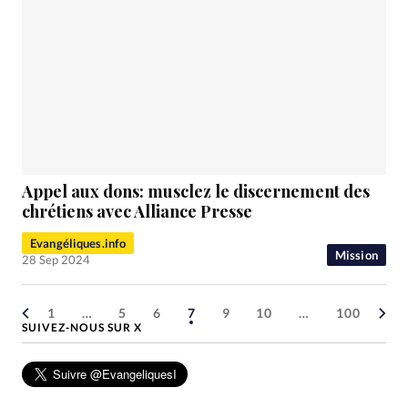
Appel aux dons: musclez le discernement des
chrétiens avec Alliance Presse
Evangéliques.info
Mission
28 Sep 2024
1
…
5
6
7
9
10
…
100
SUIVEZ-NOUS SUR X