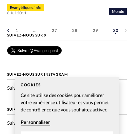
RUBRIQUES
Toute l'actualité
Bible
Culture
Economie
Evangéliques.info
Monde
8 Juil 2011
Eglises
Histoire
Laicité
Liberté religieuse
Mission
Monde
People
Politique
Religions
1
…
27
28
29
30
Société
SUIVEZ-NOUS SUR X
SUIVEZ-NOUS SUR INSTAGRAM
COOKIES
Suivre @christianismeaujourdhui
Ce site utilise des cookies pour améliorer
votre expérience utilisateur et vous permet
de contrôler ce que vous souhaitez activer.
SUIVEZ-NOUS SUR FACEBOOK
Personnaliser
Suivre Evangeliques.info