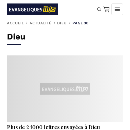
ACCUEIL
ACTUALITÉ
DIEU
PAGE 30
FAIRE UN DON
Dieu
Faire un don
Eglises
Société
Monde
Bible
Toute l'actualité
Se connecter
Devise:
CHF
Plus de 24000 lettres envoyées à Dieu