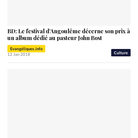
RUBRIQUES
Toute l'actualité
Bible
Culture
Economie
Eglises
Histoire
Laicité
Liberté religieuse
Mission
Monde
People
Politique
Religions
BD: Le festival d’Angoulême décerne son prix à
Société
un album dédié au pasteur John Bost
Evangéliques.info
Culture
12 Jan 2018