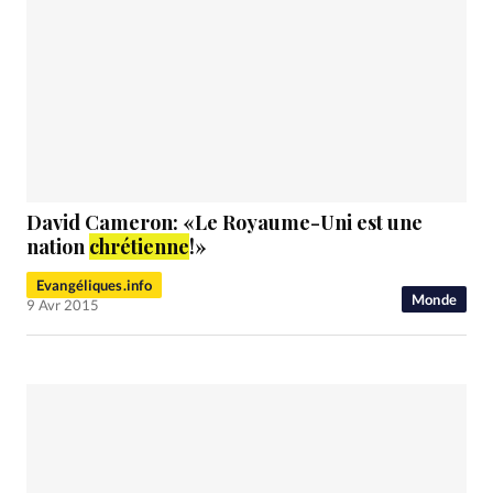
David Cameron: «Le Royaume-Uni est une
nation
chrétienne
!»
Evangéliques.info
Monde
9 Avr 2015