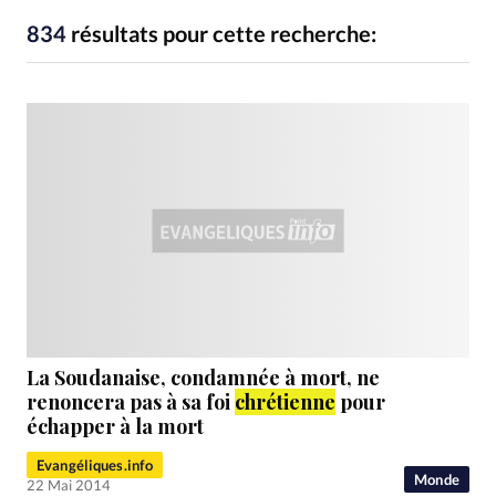
RUBRIQUES
Toute l'actualité
Bible
Culture
Economie
834
résultats pour cette recherche:
Eglises
Histoire
Laicité
Liberté religieuse
Mission
Monde
People
Politique
Religions
Société
La Soudanaise, condamnée à mort, ne
renoncera pas à sa foi
chrétienne
pour
échapper à la mort
Evangéliques.info
Monde
22 Mai 2014