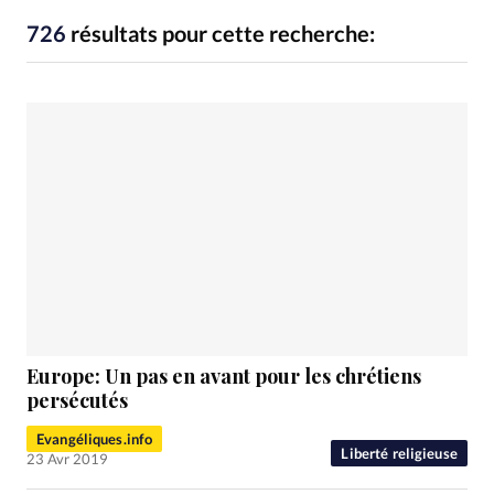
RUBRIQUES
Toute l'actualité
Bible
Culture
Economie
726
résultats pour cette recherche:
Eglises
Histoire
Laicité
Liberté religieuse
Mission
Monde
People
Politique
Religions
Société
Europe: Un pas en avant pour les chrétiens
persécutés
Evangéliques.info
Liberté religieuse
23 Avr 2019