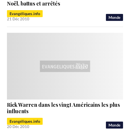
RUBRIQUES
Noël, battus et arrêtés
Toute l'actualité
Bible
Culture
Economie
Eglises
Evangéliques.info
Histoire
Laicité
Liberté religieuse
Mission
Monde
Monde
21 Déc 2010
People
Politique
Religions
Société
Rick Warren dans les vingt Américains les plus
influents
Evangéliques.info
Monde
20 Déc 2010