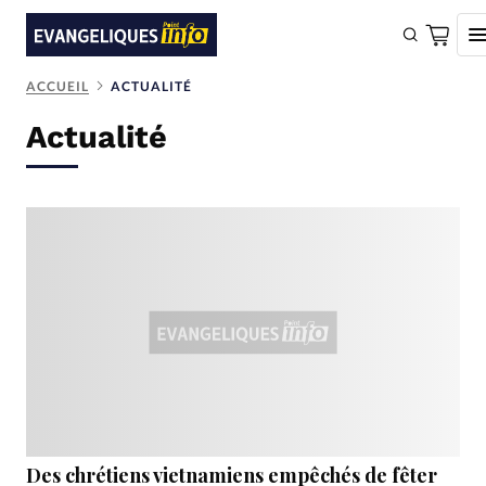
ACCUEIL
ACTUALITÉ
FAIRE UN DON
Actualité
Faire un don
Eglises
Société
Monde
Bible
Toute l'actualité
Se connecter
Devise:
CHF
Des chrétiens vietnamiens empêchés de fêter