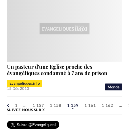
Un pasteur d’une Eglise proche des
évangéliques condamné à 7 ans de prison
Evangéliques.info
Monde
15 Déc 2010
1
…
1 157
1 158
1 159
1 161
1 162
…
SUIVEZ-NOUS SUR X