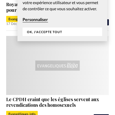
votre expérience utilisateur et vous permet
Royaume-Uni: 1000 personnes recherchées
de contrôler ce que vous souhaitez activer.
pour s’impliquer dans la mission
Evangéliques.info
Personnaliser
Monde
17 Déc 2010
OK, J'ACCEPTE TOUT
Le CPDH craint que les églises servent aux
revendications des homosexuels
Evangéliques.info