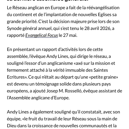
RUBRIQUES
Le Réseau anglican en Europe a fait de la réévangélisation
Toute l'actualité
Bible
Culture
Economie
du continent et de l’implantation de nouvelles Eglises sa
Eglises
Histoire
Laicité
Liberté religieuse
grande priorité. C’est la décision majeure prise lors de son
Mission
Monde
People
Politique
Religions
Synode général annuel, qui s’est tenu le 28 avril 2026, a
Société
rapporté
Evangelical Focus
le 27 mai.
En présentant un rapport d’activités lors de cette
assemblée, l’évêque Andy Lines, qui dirige le réseau, a
souligné l’essor d’un anglicanisme «axé sur la mission et
fermement attaché à la vérité immuable des Saintes
Ecritures». Ce qui n’était au départ qu’une «petite graine»
est devenu un témoignage solide dans plusieurs pays
européens, a ajouté Josep M. Rosselló, évêque assistant de
l’Assemblée anglicane d’Europe.
Andy Lines a également souligné qu’il constatait, avec son
équipe, «le fruit du travail de leur Réseau sous la main de
Dieu dans la croissance de nouvelles communautés et la