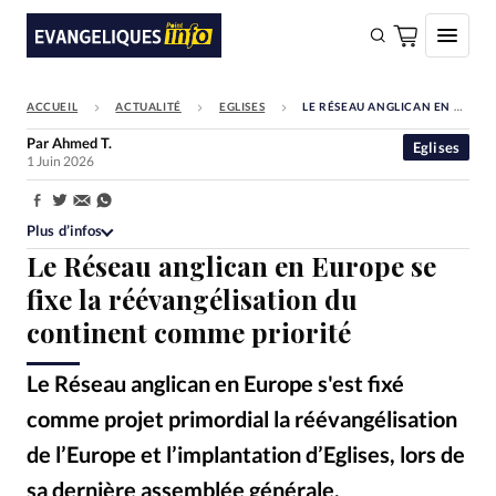
ACCUEIL
ACTUALITÉ
EGLISES
LE RÉSEAU ANGLICAN EN EUROPE SE FIXE LA RÉÉVANGÉLISATION DU CONTINENT COMME PRIORITÉ
FAIRE UN DON
Par
Ahmed T.
Eglises
1 Juin 2026
Faire un don
Eglises
Partager:
Plus d’infos
Société
Le Réseau anglican en Europe se
Monde
fixe la réévangélisation du
continent comme priorité
Bible
Toute l'actualité
Le Réseau anglican en Europe s'est fixé
comme projet primordial la réévangélisation
Se connecter
de l’Europe et l’implantation d’Eglises, lors de
Devise:
CHF
sa dernière assemblée générale.
Anglican Church League / L’évêque missionnaire Andy Lines est le président du Réseau anglican en Europe
©