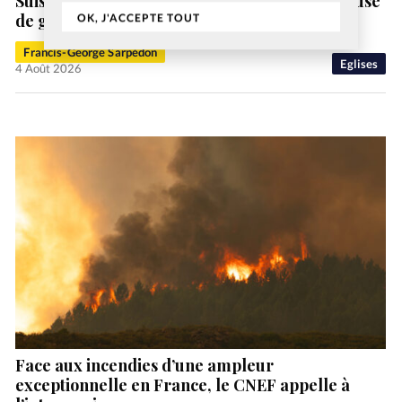
Suisse: un ex-pasteur de la vallée de Joux accusé
de gestes déplacés
OK, J'ACCEPTE TOUT
Francis-George Sarpédon
Eglises
4 Août 2026
Face aux incendies d’une ampleur
exceptionnelle en France, le CNEF appelle à