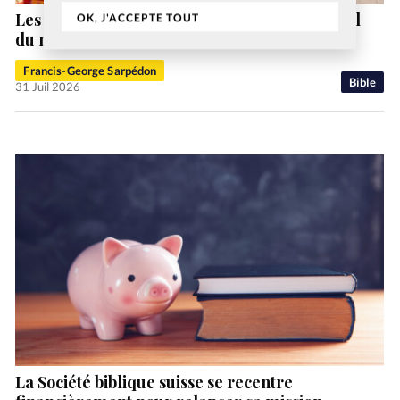
Les ventes de bibles explosent malgré le recul
OK, J'ACCEPTE TOUT
du marché du livre
Francis-George Sarpédon
Bible
31 Juil 2026
La Société biblique suisse se recentre