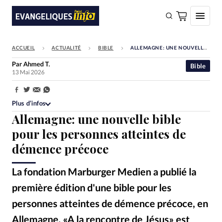
ACCUEIL
ACTUALITÉ
BIBLE
ALLEMAGNE: UNE NOUVELLE BIBLE POUR LES PERSONNES ATTEINTES DE DÉMENCE PRÉCOCE
FAIRE UN DON
Par
Ahmed T.
Bible
13 Mai 2026
Faire un don
Eglises
Partager:
Plus d’infos
Société
Allemagne: une nouvelle bible
Monde
pour les personnes atteintes de
démence précoce
Bible
Toute l'actualité
La fondation Marburger Medien a publié la
première édition d'une bible pour les
Se connecter
personnes atteintes de démence précoce, en
Devise:
CHF
Allemagne. «A la rencontre de Jésus» est