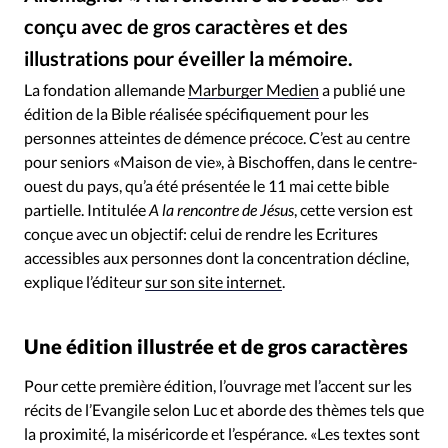
RUBRIQUES
conçu avec de gros caractères et des
Toute l'actualité
Bible
Culture
Economie
illustrations pour éveiller la mémoire.
Eglises
Histoire
Laicité
Liberté religieuse
Marburger Medien
©
Mission
Monde
People
Politique
Religions
La fondation allemande
Marburger Medien
a publié une
édition de la Bible réalisée spécifiquement pour les
Société
personnes atteintes de démence précoce. C’est au centre
pour seniors «Maison de vie», à Bischoffen, dans le centre-
ouest du pays, qu’a été présentée le 11 mai cette bible
partielle. Intitulée
A la rencontre de Jésus
, cette version est
conçue avec un objectif: celui de rendre les Ecritures
accessibles aux personnes dont la concentration décline,
explique l’éditeur
sur son site internet
.
Une édition illustrée et de gros caractères
Pour cette première édition, l’ouvrage met l’accent sur les
récits de l’Evangile selon Luc et aborde des thèmes tels que
la proximité, la miséricorde et l’espérance. «Les textes sont