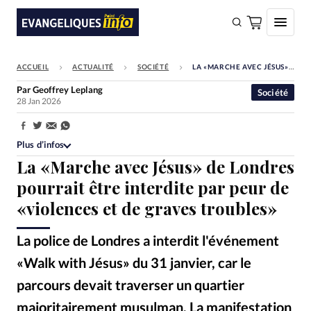
ACCUEIL
ACTUALITÉ
SOCIÉTÉ
LA «MARCHE AVEC JÉSUS» DE LONDRES POURRAIT ÊTRE INTERDITE PAR PEUR DE «VIOLENCES ET DE GRAVES TROUBLES»
FAIRE UN DON
Par
Geoffrey Leplang
Société
28 Jan 2026
Faire un don
Eglises
Partager:
Plus d’infos
Société
La «Marche avec Jésus» de Londres
Monde
pourrait être interdite par peur de
«violences et de graves troubles»
Bible
Toute l'actualité
La police de Londres a interdit l'événement
«Walk with Jésus» du 31 janvier, car le
Se connecter
parcours devait traverser un quartier
Devise:
CHF
majoritairement musulman. La manifestation