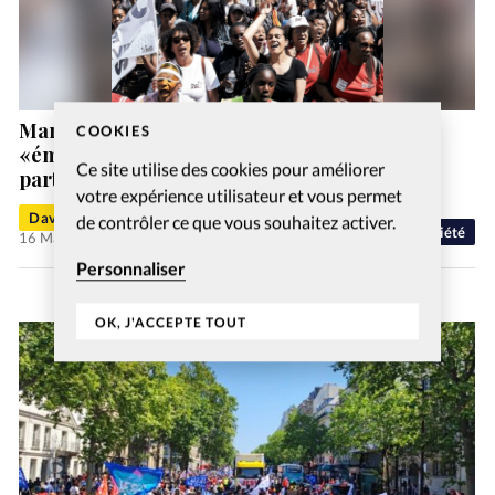
Marche Pour Jésus: Les organisateurs
COOKIES
«émerveillés» par l’engouement des
Ce site utilise des cookies pour améliorer
participants
votre expérience utilisateur et vous permet
David Métreau
de contrôler ce que vous souhaitez activer.
Société
16 Mai 2025
Personnaliser
OK, J'ACCEPTE TOUT