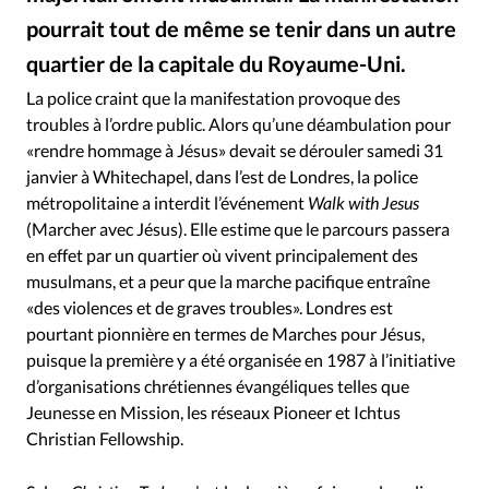
RUBRIQUES
pourrait tout de même se tenir dans un autre
Toute l'actualité
Bible
Culture
Economie
quartier de la capitale du Royaume-Uni.
Eglises
Histoire
Laicité
Liberté religieuse
Alex Block - Unsplash
©
Mission
Monde
People
Politique
Religions
La police craint que la manifestation provoque des
troubles à l’ordre public. Alors qu’une déambulation pour
Société
«rendre hommage à Jésus» devait se dérouler samedi 31
janvier à Whitechapel, dans l’est de Londres, la police
métropolitaine a interdit l’événement
Walk with Jesus
(Marcher avec Jésus). Elle estime que le parcours passera
en effet par un quartier où vivent principalement des
musulmans, et a peur que la marche pacifique entraîne
«des violences et de graves troubles». Londres est
pourtant pionnière en termes de Marches pour Jésus,
puisque la première y a été organisée en 1987 à l’initiative
d’organisations chrétiennes évangéliques telles que
Jeunesse en Mission, les réseaux Pioneer et Ichtus
Christian Fellowship.