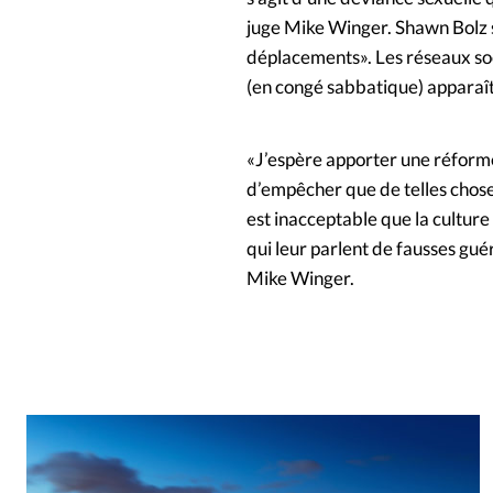
juge Mike Winger. Shawn Bolz 
déplacements». Les réseaux so
(en congé sabbatique) apparaît 
«J’espère apporter une réforme 
d’empêcher que de telles chose
est inacceptable que la cultur
qui leur parlent de fausses gué
Mike Winger.