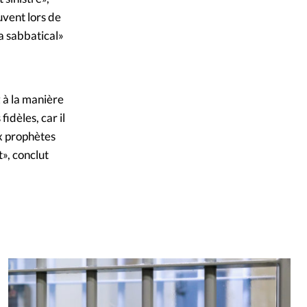
vent lors de
a sabbatical»
z à la manière
idèles, car il
ux prophètes
», conclut