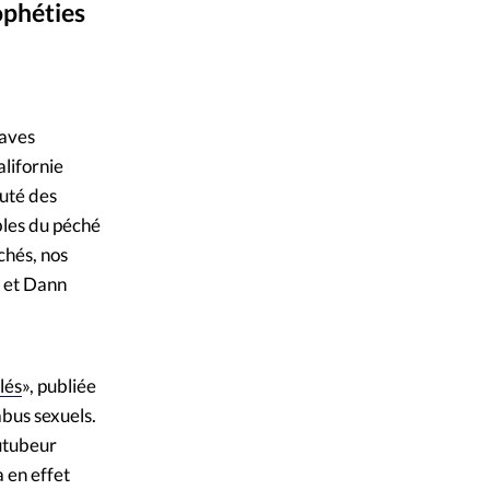
ophéties
mpte
w going to speak"
ent d'adresse
raves
ntacter
lifornie
auté des
les du péché
chés, nos
n et Dann
lés
», publiée
abus sexuels.
outubeur
a en effet