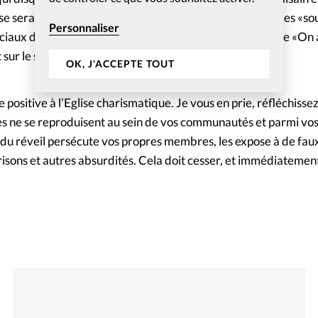
se serait exhibé nu et masturbé devant de jeunes hommes «sou
Personnaliser
ciaux du prophète ont depuis été désactivés. Le message «On 
sur le site internet du ministère Bolz.
OK, J'ACCEPTE TOUT
positive à l’Eglise charismatique. Je vous en prie, réfléchisse
s ne se reproduisent au sein de vos communautés et parmi vos f
e du réveil persécute vos propres membres, les expose à de fa
risons et autres absurdités. Cela doit cesser, et immédiatement