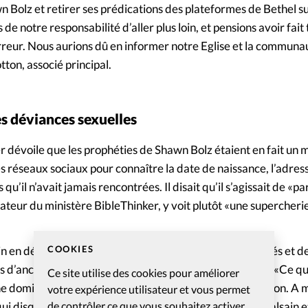
n Bolz et retirer ses prédications des plateformes de Bethel su
 de notre responsabilité d’aller plus loin, et pensions avoir fait
erreur. Nous aurions dû en informer notre Eglise et la communa
tton, associé principal.
s déviances sexuelles
 dévoile que les prophéties de Shawn Bolz étaient en fait un
es réseaux sociaux pour connaître la date de naissance, l’adress
’il n’avait jamais rencontrées. Il disait qu’il s’agissait de «pa
ateur du ministère BibleThinker, y voit plutôt «une supercherie
COOKIES
in en dénonçant des comportements sexuels inappropriés et de
 d’anciens collaborateurs du ministère de Shawn Bolz. «Ce qu
Ce site utilise des cookies pour améliorer
e domination sexuelle. Je parlerais plutôt de manipulation. A mo
votre expérience utilisateur et vous permet
de contrôler ce que vous souhaitez activer.
ui disqualifie une personne pour le ministère. … c’est malsain et