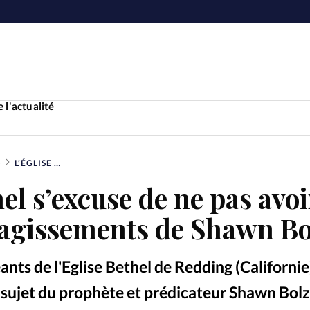
 l'actualité
S
L’ÉGLISE BETHEL S’EXCUSE DE NE PAS AVOIR INFORMÉ DES AGISSEMENTS DE SHAWN BOLZ
Accueil
el s’excuse de ne pas avoi
ture
Faire u
 agissements de Shawn Bo
e
Laicité
À propo
geants de l'Eglise Bethel de Redding (Californie
Monde
La réda
 sujet du prophète et prédicateur Shawn Bolz