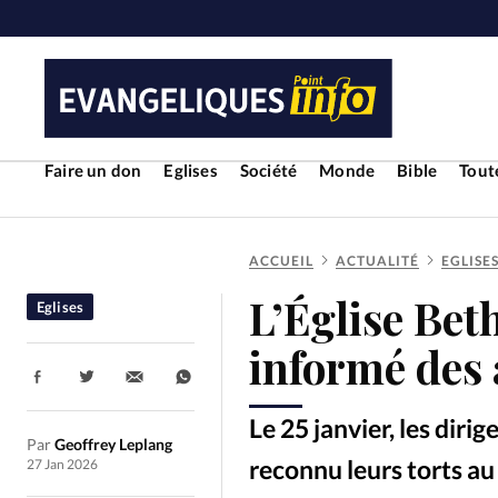
Faire un don
Eglises
Société
Monde
Bible
Toute
ACCUEIL
ACTUALITÉ
EGLISE
RUBRIQUES
L’Église Beth
Eglises
Toute l'actualité
Bible
Cul
informé des
Partager:
Economie
Eglises
Histoir
Le 25 janvier, les diri
Par
Geoffrey Leplang
Liberté religieuse
Mission
reconnu leurs torts au
27 Jan 2026