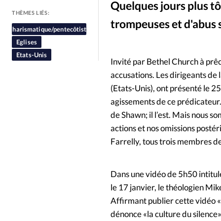
Quelques jours plus tô
People
Politique
Religion
THÈMES LIÉS:
trompeuses et d'abus 
Charismatique/pentecôtiste
Eglises
Etats-Unis
Invité par Bethel Church à prê
accusations. Les dirigeants de
(Etats-Unis), ont présenté le 
agissements de ce prédicateur
de Shawn; il l’est. Mais nous s
actions et nos omissions postér
Farrelly, tous trois membres de
Dans une vidéo de 5h50 intitul
le 17 janvier, le théologien M
Affirmant publier cette vidéo «
dénonce «la culture du silence»