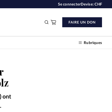
Se connecter
Devise:
CHF
FAIRE UN DON
Rubriques
r
n don
lz
s
) ont
ction
.