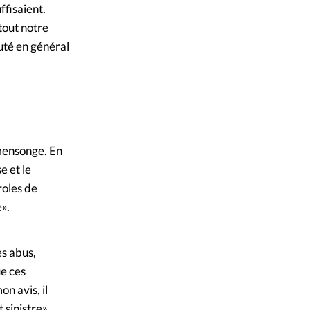
ffisaient.
 tout notre
uté en général
 mensonge. En
e et le
roles de
».
s abus,
e ces
n avis, il
 sinistre»,