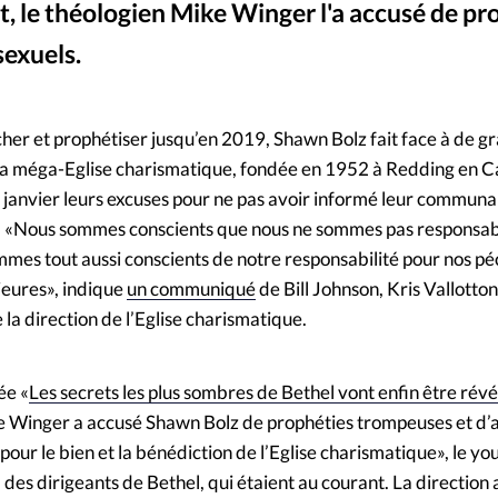
t, le théologien Mike Winger l'a accusé de pr
Mon co
s
Société
sexuels.
Capture d'écran YouTube Mike Winger "The skeletons in Bethel's closet are no
©
Changem
cher et prophétiser jusqu’en 2019, Shawn Bolz fait face à de g
Nous co
 la méga-Eglise charismatique, fondée en 1952 à Redding en Ca
25 janvier leurs excuses pour ne pas avoir informé leur commun
. «Nous sommes conscients que nous ne sommes pas responsab
ommes tout aussi conscients de notre responsabilité pour nos pé
ieures», indique
un communiqué
de Bill Johnson, Kris Vallotto
 la direction de l’Eglise charismatique.
ée «
Les secrets les plus sombres de Bethel vont enfin être révé
ike Winger a accusé Shawn Bolz de prophéties trompeuses et d’
pour le bien et la bénédiction de l’Eglise charismatique», le y
 des dirigeants de Bethel, qui étaient au courant. La direction 