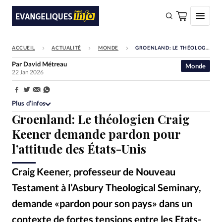
ACCUEIL
ACTUALITÉ
MONDE
GROENLAND: LE THÉOLOGIEN CRAIG KEENER DEMANDE PARDON POUR L’ATTITUDE DES ÉTATS-UNIS
FAIRE UN DON
Par
David Métreau
Monde
22 Jan 2026
Faire un don
Eglises
Partager:
Plus d’infos
Société
Groenland: Le théologien Craig
Monde
Keener demande pardon pour
l’attitude des États-Unis
Bible
Toute l'actualité
Craig Keener, professeur de Nouveau
Testament à l’Asbury Theological Seminary,
Se connecter
demande «pardon pour son pays» dans un
Devise:
CHF
contexte de fortes tensions entre les Etats-