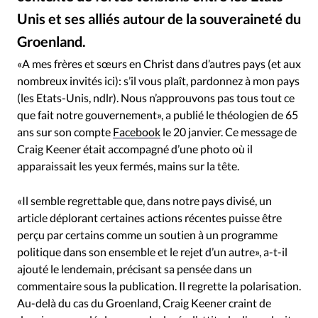
RUBRIQUES
Unis et ses alliés autour de la souveraineté du
Toute l'actualité
Bible
Culture
Economie
Groenland.
Eglises
Histoire
Laicité
Liberté religieuse
Craig Keener - Facebook
©
Mission
Monde
People
Politique
Religions
«A mes frères et sœurs en Christ dans d’autres pays (et aux
nombreux invités ici): s’il vous plaît, pardonnez à mon pays
Société
(les Etats-Unis, ndlr). Nous n’approuvons pas tous tout ce
que fait notre gouvernement», a publié le théologien de 65
ans sur son compte
Facebook
le 20 janvier. Ce message de
Craig Keener était accompagné d’une photo où il
apparaissait les yeux fermés, mains sur la tête.
«Il semble regrettable que, dans notre pays divisé, un
article déplorant certaines actions récentes puisse être
perçu par certains comme un soutien à un programme
politique dans son ensemble et le rejet d’un autre», a-t-il
ajouté le lendemain, précisant sa pensée dans un
commentaire sous la publication. Il regrette la polarisation.
Au-delà du cas du Groenland, Craig Keener craint de