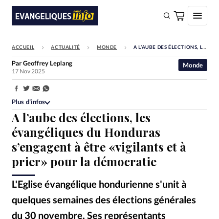
ACCUEIL
ACTUALITÉ
MONDE
A L’AUBE DES ÉLECTIONS, LES ÉVANGÉLIQUES DU HONDURAS S’ENGAGENT À ÊTRE «VIGILANTS ET À PRIER» POUR LA DÉMOCRATIE
FAIRE UN DON
Par
Geoffrey Leplang
Monde
17 Nov 2025
Faire un don
Eglises
Partager:
Plus d’infos
Société
A l’aube des élections, les
Monde
évangéliques du Honduras
s’engagent à être «vigilants et à
Bible
prier» pour la démocratie
Toute l'actualité
L'Eglise évangélique hondurienne s'unit à
Se connecter
quelques semaines des élections générales
Devise:
CHF
du 30 novembre. Ses représentants