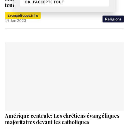
OK, J'ACCEPTE TOUT
touché par balles
Evangéliques.info
Religions
19 Jan 2023
Amérique centrale: Les chrétiens évangéliques
majoritaires devant les catholiques