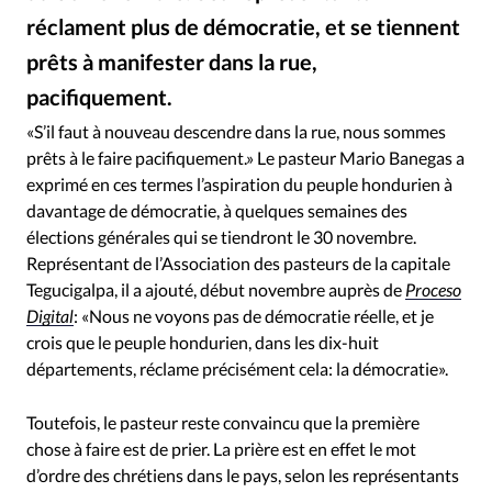
RUBRIQUES
réclament plus de démocratie, et se tiennent
Toute l'actualité
Bible
Culture
Economie
prêts à manifester dans la rue,
Eglises
Histoire
Laicité
Liberté religieuse
pacifiquement.
Mission
Monde
People
Politique
Religions
Ministerio de la Presidencia. Gobierno de España / Wikimedia Commons : Palais présidentiel du Honduras
©
Société
«S’il faut à nouveau descendre dans la rue, nous sommes
prêts à le faire pacifiquement.» Le pasteur Mario Banegas a
exprimé en ces termes l’aspiration du peuple hondurien à
davantage de démocratie, à quelques semaines des
élections générales qui se tiendront le 30 novembre.
Représentant de l’Association des pasteurs de la capitale
Tegucigalpa, il a ajouté, début novembre auprès de
Proceso
Digital
: «Nous ne voyons pas de démocratie réelle, et je
crois que le peuple hondurien, dans les dix-huit
départements, réclame précisément cela: la démocratie».
Toutefois, le pasteur reste convaincu que la première
chose à faire est de prier. La prière est en effet le mot
d’ordre des chrétiens dans le pays, selon les représentants