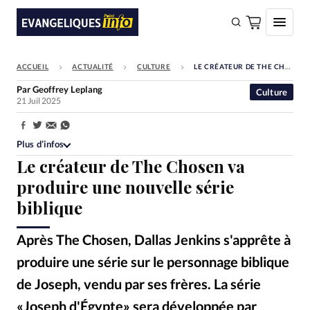
ACCUEIL
ACTUALITÉ
CULTURE
LE CRÉATEUR DE THE CHOSEN VA PRODUIRE UNE NOUVELLE SÉRIE BIBLIQUE
FAIRE UN DON
Par
Geoffrey Leplang
Culture
21 Juil 2025
Faire un don
Eglises
Partager:
Plus d’infos
Société
Le créateur de The Chosen va
Monde
produire une nouvelle série
biblique
Bible
Toute l'actualité
Après The Chosen, Dallas Jenkins s'apprête à
produire une série sur le personnage biblique
Se connecter
de Joseph, vendu par ses frères. La série
Devise:
CHF
«Joseph d'Égypte» sera développée par