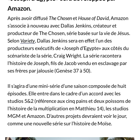
RUBRIQUES
Amazon.
Toute l'actualité
Bible
Culture
Economie
The Chosen press photos
©
Eglises
Histoire
Laicité
Liberté religieuse
Après avoir diffusé
The Chosen
et
House of David
, Amazon
s’associe à nouveau avec Dallas Jenkins, créateur et
Mission
Monde
People
Politique
Religions
producteur de The Chosen, série basée sur la vie de Jésus.
Société
Selon
Variety
, Dallas Jenkins sera en effet l’un des
producteurs exécutifs de «Joseph d’Egypte» aux côtés du
scénariste de la série, Craig Wright. La série racontera
l’histoire de Joseph, fils de Jacob vendu en esclavage par
ses frères par jalousie (Genèse 37 à 50).
Il s’agira d’une mini-série d’une saison composée de huit
épisodes. Elle entre dans le cadre d’un accord avec les
studios 5&2 (référence aux cinq pains et deux poissons de
l’histoire de la multiplication en Matthieu 14), les studios
MGM et Amazon. D’autres projets devraient voir le jour,
comme une nouvelle série sur l’histoire de Moïse.