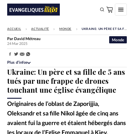
ACCUEIL
ACTUALITÉ
MONDE
UKRAINE: UN PÈRE ET SA FILLE DE 5 ANS TUÉS PAR UNE FRAPPE DE DRONES TOUCHANT UNE ÉGLISE ÉVANGÉLIQUE
FAIRE UN DON
Par
David Métreau
Monde
24 Mar 2025
Faire un don
Eglises
Partager:
Plus d’infos
Société
Ukraine: Un père et sa fille de 5 ans
Monde
tués par une frappe de drones
touchant une église évangélique
Bible
Toute l'actualité
Originaires de l’oblast de Zaporijjia,
Oleksandr et sa fille Nikol âgée de cinq ans
Se connecter
avaient fui la guerre et étaient hébergés dans
Devise:
CHF
les locaux de l’Eglise Emmanuel à Kiev.
DR
©