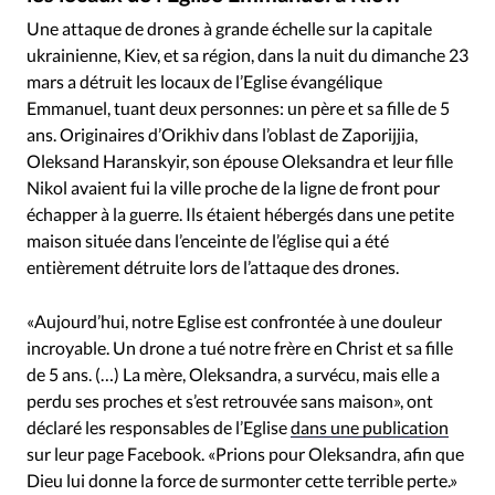
RUBRIQUES
Une attaque de drones à grande échelle sur la capitale
Toute l'actualité
Bible
Culture
Economie
ukrainienne, Kiev, et sa région, dans la nuit du dimanche 23
Eglises
Histoire
Laicité
Liberté religieuse
mars a détruit les locaux de l’Eglise évangélique
Mission
Monde
People
Politique
Religions
Emmanuel, tuant deux personnes: un père et sa fille de 5
Société
ans. Originaires d’Orikhiv dans l’oblast de Zaporijjia,
Oleksand Haranskyir, son épouse Oleksandra et leur fille
Nikol avaient fui la ville proche de la ligne de front pour
échapper à la guerre. Ils étaient hébergés dans une petite
maison située dans l’enceinte de l’église qui a été
entièrement détruite lors de l’attaque des drones.
«Aujourd’hui, notre Eglise est confrontée à une douleur
incroyable. Un drone a tué notre frère en Christ et sa fille
de 5 ans. (…) La mère, Oleksandra, a survécu, mais elle a
perdu ses proches et s’est retrouvée sans maison», ont
déclaré les responsables de l’Eglise
dans une publication
sur leur page Facebook. «Prions pour Oleksandra, afin que
Dieu lui donne la force de surmonter cette terrible perte.»