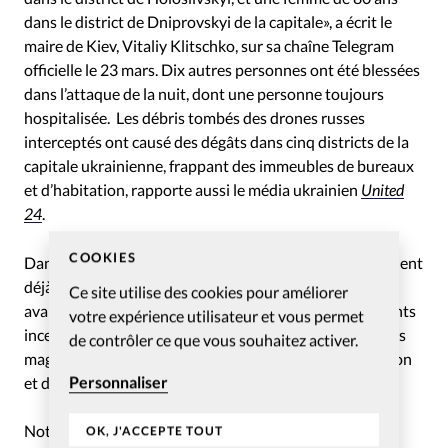
dans le district de Dniprovskyi de la capitale», a écrit le
maire de Kiev, Vitaliy Klitschko, sur sa chaîne Telegram
officielle le 23 mars. Dix autres personnes ont été blessées
dans l’attaque de la nuit, dont une personne toujours
hospitalisée. Les débris tombés des drones russes
interceptés ont causé des dégâts dans cinq districts de la
capitale ukrainienne, frappant des immeubles de bureaux
et d’habitation, rapporte aussi le média ukrainien
United
24
.
COOKIES
Dans la soirée du 20 mars, les forces armées russes avaient
déjà frappé la ville d’Odessa avec des drones. L’attaque
Ce site utilise des cookies pour améliorer
avait fait au moins trois blessés et provoqué d’importants
votre expérience utilisateur et vous permet
incendies, notamment dans un centre commercial et des
de contrôler ce que vous souhaitez activer.
magasins, et avait endommagé un immeuble d’habitation
Personnaliser
et des voitures.
Notre rédaction s’est récemment rendue à Odessa en
OK, J'ACCEPTE TOUT