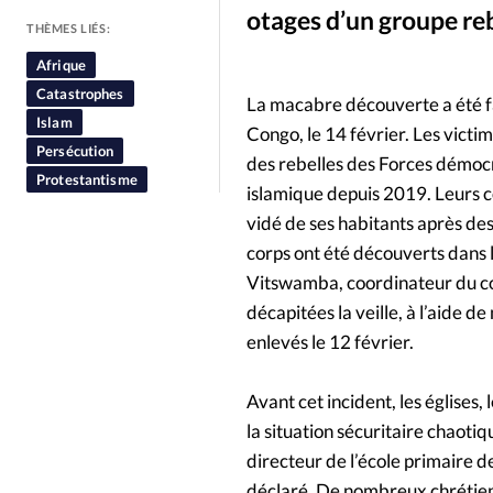
otages d’un groupe rebe
People
Politique
Religion
THÈMES LIÉS:
Afrique
Catastrophes
La macabre découverte a été f
Islam
Congo, le 14 février. Les vict
Persécution
des rebelles des Forces démocra
Protestantisme
islamique depuis 2019. Leurs c
vidé de ses habitants après de
corps ont été découverts dans l’
Vitswamba, coordinateur du co
décapitées la veille, à l’aide 
enlevés le 12 février.
Avant cet incident, les églises,
la situation sécuritaire chaot
directeur de l’école primaire d
déclaré. De nombreux chrétiens 