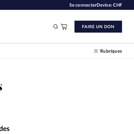
Se connecter
Devise:
CHF
FAIRE UN DON
Rubriques
s
n don
s
ction
 des