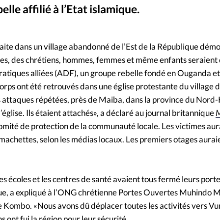
lle affilié à l’Etat islamique.
Mon co
s
Société
Photo MONUSCO/Abel Kavanagh
©
Changem
aite dans un village abandonné de l’Est de la République dém
imes, des chrétiens, hommes, femmes et même enfants seraient
Nous co
tiques alliées (ADF), un groupe rebelle fondé en Ouganda et af
orps ont été retrouvés dans une église protestante du village 
s attaques répétées, près de Maiba, dans la province du Nord-
église. Ils étaient attachés», a déclaré au journal britannique
M
mité de protection de la communauté locale. Les victimes aur
de machettes, selon les médias locaux. Les premiers otages aurai
 les écoles et les centres de santé avaient tous fermé leurs port
ique, a expliqué à l’ONG chrétienne Portes Ouvertes Muhindo 
e Kombo. «Nous avons dû déplacer toutes les activités vers Vun
ont fui la région pour leur sécurité.