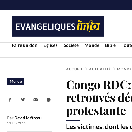
Faire un don
Eglises
Société
Monde
Bible
Toute
ACCUEIL
ACTUALITÉ
MONDE
RUBRIQUES
Congo RDC: 
Monde
Toute l'actualité
Bible
Cul
retrouvés dé
Partager:
Economie
Eglises
Histoir
protestante
Par
David Métreau
Liberté religieuse
Mission
21 Fév 2025
Les victimes, dont les 