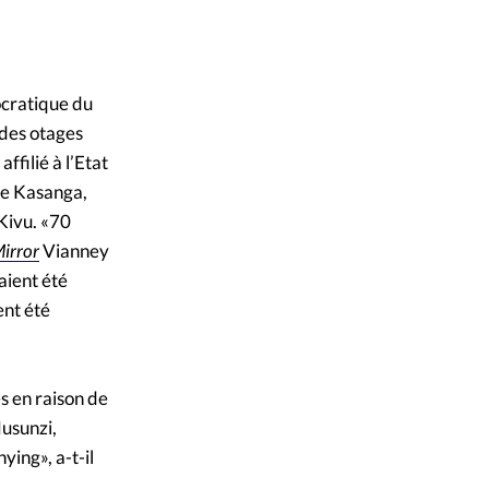
mpte
 - CC BY-SA 2.0
ent d'adresse
ocratique du
 des otages
ntacter
filié à l’Etat
de Kasanga,
Kivu. «70
irror
Vianney
aient été
ent été
es en raison de
Musunzi,
ying», a-t-il