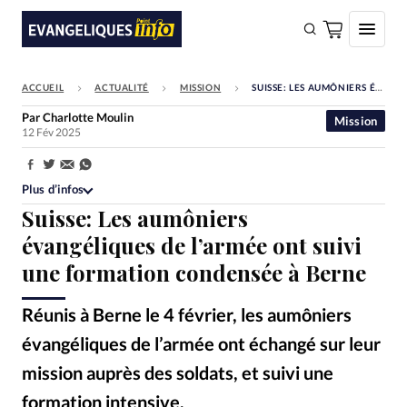
ACCUEIL
ACTUALITÉ
MISSION
SUISSE: LES AUMÔNIERS ÉVANGÉLIQUES DE L’ARMÉE ONT SUIVI UNE FORMATION CONDENSÉE À BERNE
FAIRE UN DON
Par
Charlotte Moulin
Mission
12 Fév 2025
Faire un don
Eglises
Partager:
Plus d’infos
Société
Suisse: Les aumôniers
Monde
évangéliques de l’armée ont suivi
une formation condensée à Berne
Bible
Toute l'actualité
Réunis à Berne le 4 février, les aumôniers
évangéliques de l’armée ont échangé sur leur
Se connecter
mission auprès des soldats, et suivi une
Devise:
CHF
formation intensive.
RES - Aumôniers de l’armée issus des Eglises évangélique lors de leur rencontre du 4 février 2025 à Berne
©