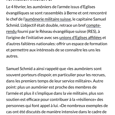
RUBRIQUES
Le 4 février, les aumôniers de l’armée issus d’Eglises
Toute l'actualité
Bible
Culture
Economie
évangéliques se sont rassemblés à Berne et ont rencontré
Eglises
Histoire
Laicité
Liberté religieuse
le chef de l’
aumônerie militaire suisse
, le capitaine Samuel
Mission
Monde
People
Politique
Religions
Schmid. L’objectif était double, retrace un bref
compte-
Société
rendu
fourni par le Réseau évangélique suisse (RES), à
l’origine de l’initiative avec ses
unions d’Eglises affiliées
et
d’autres faîtières nationales: offrir un espace de formation
et permettre aux intéressés de se connaître les uns les
autres.
Samuel Schmid a ainsi rappelé que «les aumôniers sont
souvent porteurs d’espoir, en particulier pour les recrues,
dans les premiers temps de leur service militaire». Autre
point: plus un aumônier est proche des membres de
l’armée et plus il s’implique dans la vie militaire, plus son
soutien est efficace pour contribuer à la «résilience» des
personnes qui font appel à lui. «De nombreux exemples de
cas ont été discutés de manière intensive dans le cadre de