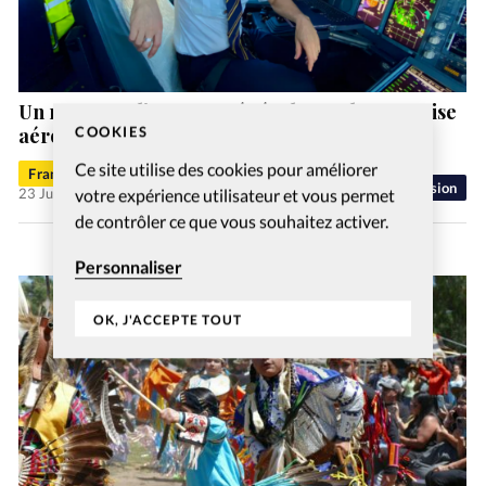
Un nouveau directeur général pour l’entreprise
aéronautique chrétienne MAF Suisse
COOKIES
Ce site utilise des cookies pour améliorer
Francis-George Sarpédon
Mission
23 Juil 2026
votre expérience utilisateur et vous permet
de contrôler ce que vous souhaitez activer.
Personnaliser
OK, J'ACCEPTE TOUT