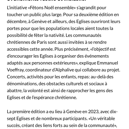
RUBRIQUES
L’initiative «Fêtons Noël ensemble» s’agrandit pour
Toute l'actualité
Bible
Culture
Economie
toucher un public plus large. Pour sa deuxième édition en
Eglises
Histoire
Laicité
Liberté religieuse
décembre, à Genève et ailleurs, des Eglises ouvriront leurs
Mission
Monde
People
Politique
Religions
portes pour que les populations locales aient toutes la
Société
possibilité de fêter la nativité. Les communautés
chrétiennes de Paris sont aussi invitées à se rendre
accessibles cette année. Plus précisément, «l’objectif est
d’encourager les Eglises à organiser des événements
adaptés aux personnes extérieures», explique Emmanuel
Voeffray, coordinateur d’Alphalive qui collabore au projet.
Concerts, activités pour les enfants, repas: au-delà des
dénominations, des obstacles culturels et sociaux à
abattre, la volonté est ainsi de rapprocher les gens des
Eglises et de l’espérance chrétienne.
La première édition a eu lieu à Genève en 2023, avec dix-
sept Eglises et de nombreux participants. «Un véritable
succès, créant des liens forts au sein de la communauté»,