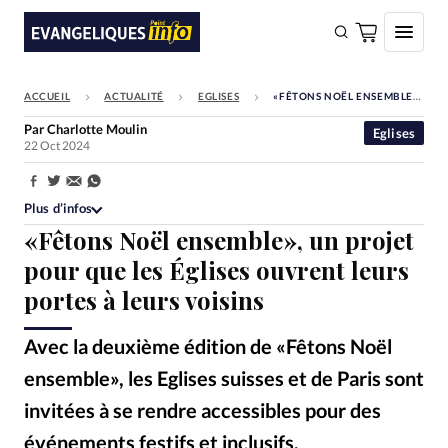
ACCUEIL
ACTUALITÉ
EGLISES
«FÊTONS NOËL ENSEMBLE», UN PROJET POUR QUE LES ÉGLISES OUVRENT LEURS PORTES À LEURS VOISINS
FAIRE UN DON
Par
Charlotte Moulin
Eglises
22 Oct 2024
Faire un don
Eglises
Partager:
Plus d’infos
Société
«Fêtons Noël ensemble», un projet
Monde
pour que les Églises ouvrent leurs
portes à leurs voisins
Bible
Toute l'actualité
Avec la deuxième édition de «Fêtons Noël
ensemble», les Eglises suisses et de Paris sont
Se connecter
invitées à se rendre accessibles pour des
Devise:
CHF
événements festifs et inclusifs.
alvarez / Getty Images
©