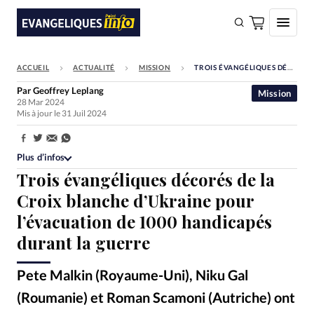
ACCUEIL
ACTUALITÉ
MISSION
TROIS ÉVANGÉLIQUES DÉCORÉS DE LA CROIX BLANCHE D’UKRAINE POUR L’ÉVACUATION DE 1000 HANDICAPÉS DURANT LA GUERRE
FAIRE UN DON
Par
Geoffrey Leplang
Mission
28 Mar 2024
Faire un don
Mis à jour le 31 Juil 2024
Eglises
Partager:
Société
Plus d’infos
Trois évangéliques décorés de la
Monde
Croix blanche d’Ukraine pour
Bible
l’évacuation de 1000 handicapés
Toute l'actualité
durant la guerre
Se connecter
Pete Malkin (Royaume-Uni), Niku Gal
Devise:
CHF
(Roumanie) et Roman Scamoni (Autriche) ont