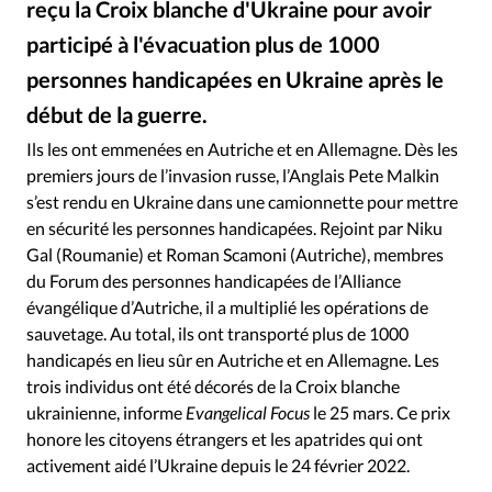
reçu la Croix blanche d'Ukraine pour avoir
RUBRIQUES
Toute l'actualité
Bible
Culture
Economie
participé à l'évacuation plus de 1000
Eglises
Histoire
Laicité
Liberté religieuse
personnes handicapées en Ukraine après le
Mission
Monde
People
Politique
Religions
début de la guerre.
Alliance évangélique d'Autriche
©
Société
Ils les ont emmenées en Autriche et en Allemagne. Dès les
premiers jours de l’invasion russe, l’Anglais Pete Malkin
s’est rendu en Ukraine dans une camionnette pour mettre
en sécurité les personnes handicapées. Rejoint par Niku
Gal (Roumanie) et Roman Scamoni (Autriche), membres
du Forum des personnes handicapées de l’Alliance
évangélique d’Autriche, il a multiplié les opérations de
sauvetage. Au total, ils ont transporté plus de 1000
handicapés en lieu sûr en Autriche et en Allemagne. Les
trois individus ont été décorés de la Croix blanche
ukrainienne, informe
Evangelical Focus
le 25 mars. Ce prix
honore les citoyens étrangers et les apatrides qui ont
activement aidé l’Ukraine depuis le 24 février 2022.