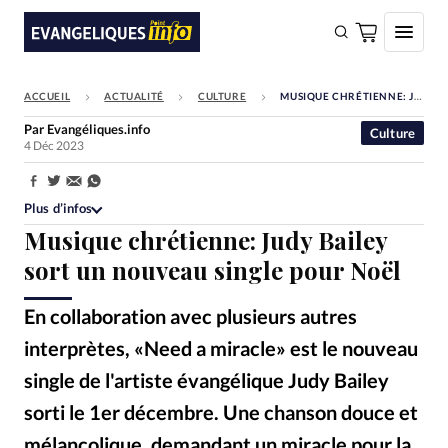
ACCUEIL
ACTUALITÉ
CULTURE
MUSIQUE CHRÉTIENNE: JUDY BAILEY SORT UN NOUVEAU SINGLE POUR NOËL
FAIRE UN DON
Par
Evangéliques.info
Culture
4 Déc 2023
Faire un don
Eglises
Partager:
Plus d’infos
Société
Musique chrétienne: Judy Bailey
Monde
sort un nouveau single pour Noël
Bible
En collaboration avec plusieurs autres
Toute l'actualité
interprètes, «Need a miracle» est le nouveau
single de l'artiste évangélique Judy Bailey
Se connecter
sorti le 1er décembre. Une chanson douce et
Devise:
CHF
mélancolique, demandant un miracle pour la