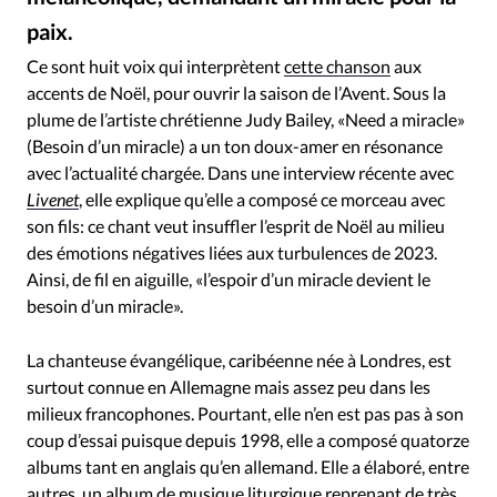
RUBRIQUES
paix.
Toute l'actualité
Bible
Culture
Economie
Alex Kuehr / Judy Bailey
©
Eglises
Histoire
Laicité
Liberté religieuse
Ce sont huit voix qui interprètent
cette chanson
aux
accents de Noël, pour ouvrir la saison de l’Avent. Sous la
Mission
Monde
People
Politique
Religions
plume de l’artiste chrétienne Judy Bailey, «Need a miracle»
Société
(Besoin d’un miracle) a un ton doux-amer en résonance
avec l’actualité chargée. Dans une interview récente avec
Livenet
, elle explique qu’elle a composé ce morceau avec
son fils: ce chant veut insuffler l’esprit de Noël au milieu
des émotions négatives liées aux turbulences de 2023.
Ainsi, de fil en aiguille, «l’espoir d’un miracle devient le
besoin d’un miracle».
La chanteuse évangélique, caribéenne née à Londres, est
surtout connue en Allemagne mais assez peu dans les
milieux francophones. Pourtant, elle n’en est pas pas à son
coup d’essai puisque depuis 1998, elle a composé quatorze
albums tant en anglais qu’en allemand. Elle a élaboré, entre
autres, un album de musique liturgique reprenant de très