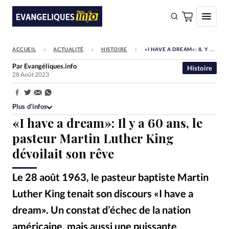
ACCUEIL
ACTUALITÉ
HISTOIRE
«I HAVE A DREAM»: IL Y A 60 ANS, LE PASTEUR MARTIN LUTHER KING DÉVOILAIT SON RÊVE
FAIRE UN DON
Par
Evangéliques.info
Histoire
28 Août 2023
Faire un don
Eglises
Partager:
Plus d’infos
Société
«I have a dream»: Il y a 60 ans, le
Monde
pasteur Martin Luther King
dévoilait son rêve
Bible
Toute l'actualité
Le 28 août 1963, le pasteur baptiste Martin
Luther King tenait son discours «I have a
Se connecter
dream». Un constat d’échec de la nation
Devise:
CHF
américaine, mais aussi une puissante