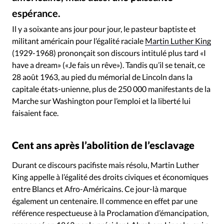
RUBRIQUES
espérance.
Toute l'actualité
Bible
Culture
Economie
DR / Creative Commons
©
Eglises
Histoire
Laicité
Liberté religieuse
Il y a soixante ans jour pour jour, le pasteur baptiste et
militant américain pour l’égalité raciale
Martin Luther King
Mission
Monde
People
Politique
Religions
(1929-1968) prononçait son discours intitulé plus tard «I
Société
have a dream» («Je fais un rêve»). Tandis qu’il se tenait, ce
28 août 1963, au pied du mémorial de Lincoln dans la
capitale états-unienne, plus de 250 000 manifestants de la
Marche sur Washington pour l’emploi et la liberté lui
faisaient face.
Cent ans après l’abolition de l’esclavage
Durant ce discours pacifiste mais résolu, Martin Luther
King appelle à l’égalité des droits civiques et économiques
entre Blancs et Afro-Américains. Ce jour-là marque
également un centenaire. Il commence en effet par une
référence respectueuse à la Proclamation d’émancipation,