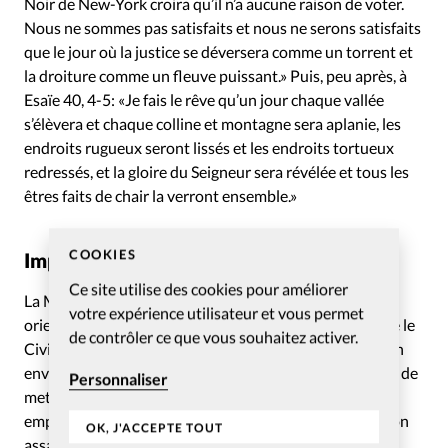
Noir de New-York croira qu’il n’a aucune raison de voter.
Nous ne sommes pas satisfaits et nous ne serons satisfaits
que le jour où la justice se déversera comme un torrent et
la droiture comme un fleuve puissant.» Puis, peu après, à
Esaïe 40, 4-5: «Je fais le rêve qu’un jour chaque vallée
s’élèvera et chaque colline et montagne sera aplanie, les
endroits rugueux seront lissés et les endroits tortueux
redressés, et la gloire du Seigneur sera révélée et tous les
êtres faits de chair la verront ensemble.»
COOKIES
Impact législatif
Ce site utilise des cookies pour améliorer
La Marche sur Washington pour l’emploi et la liberté
votre expérience utilisateur et vous permet
orientera la votation de plusieurs lois fédérales, comme le
de contrôler ce que vous souhaitez activer.
Civil Rights Act de 1964, qui interdira toute ségrégation
envers les Noirs, et le Voting Rights Act de 1965 en vue de
Personnaliser
mettre fin à l’intimidation et à la violence pour les
empêcher d’accéder aux urnes. Quelques jours après son
OK, J'ACCEPTE TOUT
assassinat le 4 avril 1968, un dernier Civil Rights Act en