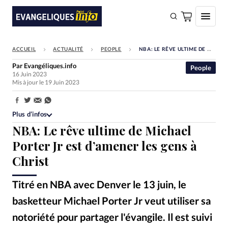
ACCUEIL
ACTUALITÉ
PEOPLE
NBA: LE RÊVE ULTIME DE MICHAEL PORTER JR EST D’AMENER LES GENS À CHRIST
FAIRE UN DON
Par
Evangéliques.info
People
16 Juin 2023
Faire un don
Mis à jour le 19 Juin 2023
Eglises
Partager:
Société
Plus d’infos
NBA: Le rêve ultime de Michael
Monde
Porter Jr est d’amener les gens à
Bible
Christ
Toute l'actualité
Titré en NBA avec Denver le 13 juin, le
Se connecter
basketteur Michael Porter Jr veut utiliser sa
Devise:
CHF
notoriété pour partager l'évangile. Il est suivi