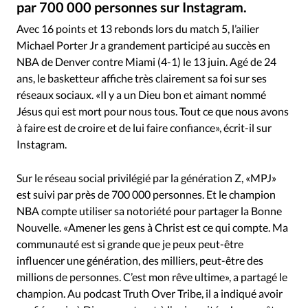
par 700 000 personnes sur Instagram.
RUBRIQUES
Instagram - Gravement blessé au dos en 2018, Michael Porter Jr aurait pu ne plus jamais rejouer au basket selon un médecin
©
Toute l'actualité
Bible
Culture
Economie
Avec 16 points et 13 rebonds lors du match 5, l’ailier
Eglises
Histoire
Laicité
Liberté religieuse
Michael Porter Jr a grandement participé au succès en
Mission
Monde
People
Politique
Religions
NBA de Denver contre Miami (4-1) le 13 juin. Agé de 24
ans, le basketteur affiche très clairement sa foi sur ses
Société
réseaux sociaux. «Il y a un Dieu bon et aimant nommé
Jésus qui est mort pour nous tous. Tout ce que nous avons
à faire est de croire et de lui faire confiance», écrit-il sur
Instagram.
Sur le réseau social privilégié par la génération Z, «MPJ»
est suivi par près de 700 000 personnes. Et le champion
NBA compte utiliser sa notoriété pour partager la Bonne
Nouvelle. «Amener les gens à Christ est ce qui compte. Ma
communauté est si grande que je peux peut-être
influencer une génération, des milliers, peut-être des
millions de personnes. C’est mon rêve ultime», a partagé le
champion. Au podcast Truth Over Tribe, il a indiqué avoir