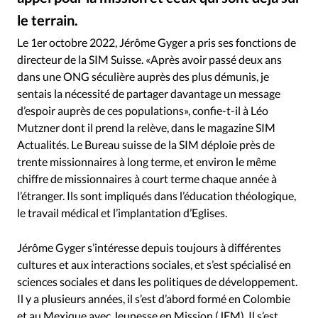
RUBRIQUES
le terrain.
Toute l'actualité
Bible
Culture
Economie
SIM Suisse - Léo Mutzner et Jérôme Gyger
©
Eglises
Histoire
Laicité
Liberté religieuse
Le 1er octobre 2022, Jérôme Gyger a pris ses fonctions de
directeur de la SIM Suisse. «Après avoir passé deux ans
Mission
Monde
People
Politique
Religions
dans une ONG séculière auprès des plus démunis, je
Société
sentais la nécessité de partager davantage un message
d’espoir auprès de ces populations», confie-t-il à Léo
Mutzner dont il prend la relève, dans le magazine SIM
Actualités. Le Bureau suisse de la SIM déploie près de
trente missionnaires à long terme, et environ le même
chiffre de missionnaires à court terme chaque année à
l’étranger. Ils sont impliqués dans l’éducation théologique,
le travail médical et l’implantation d’Eglises.
Jérôme Gyger s’intéresse depuis toujours à différentes
cultures et aux interactions sociales, et s’est spécialisé en
sciences sociales et dans les politiques de développement.
Il y a plusieurs années, il s’est d’abord formé en Colombie
et au Mexique avec Jeunesse en Mission (JEM). Il s’est