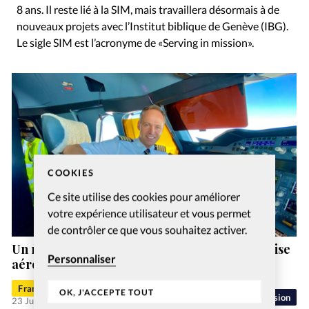
8 ans. Il reste lié à la SIM, mais travaillera désormais à de
nouveaux projets avec l’Institut biblique de Genève (IBG).
Le sigle SIM est l’acronyme de «Serving in mission».
COOKIES
Ce site utilise des cookies pour améliorer
votre expérience utilisateur et vous permet
de contrôler ce que vous souhaitez activer.
Un nouveau directeur général pour l’entreprise
Personnaliser
aéronautique chrétienne MAF Suisse
Francis-George Sarpédon
OK, J'ACCEPTE TOUT
Mission
23 Juil 2026