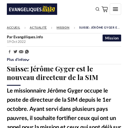
ACCUEIL
ACTUALITÉ
MISSION
SUISSE: JÉRÔME GYGER EST LE NOUVEAU DIRECTEUR DE LA SIM
FAIRE UN DON
Par
Evangéliques.info
Mission
19 Oct 2022
Faire un don
Eglises
Partager:
Plus d’infos
Société
Suisse: Jérôme Gyger est le
Monde
nouveau directeur de la SIM
Bible
Le missionnaire Jérôme Gyger occupe le
Toute l'actualité
poste de directeur de la SIM depuis le 1er
octobre. Ayant servi dans plusieurs pays
Se connecter
pauvres, il souhaite fortifier ceux qui ont un
Devise:
CHF
appel pour la mission et ceux qui sont déjà sur