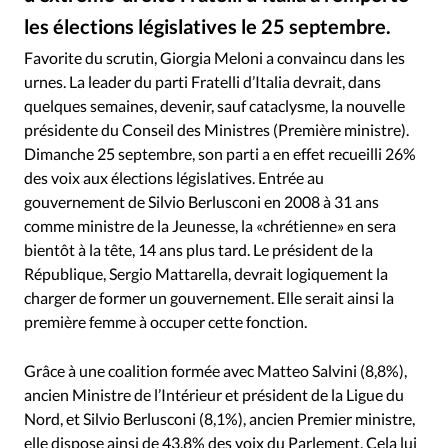
RUBRIQUES
les élections législatives le 25 septembre.
Toute l'actualité
Bible
Culture
Economie
Giorgia Meloni/Twitter - Giorgia Meloni se décrit comme chrétienne, conservatrice et attachée aux valeurs de la famille
©
Eglises
Histoire
Laicité
Liberté religieuse
Favorite du scrutin, Giorgia Meloni a convaincu dans les
urnes. La leader du parti Fratelli
d’Italia devrait, dans
Mission
Monde
People
Politique
Religions
quelques semaines, devenir, sauf cataclysme, la nouvelle
Société
présidente du Conseil des Ministres (Première ministre).
Dimanche 25 septembre, son parti a en effet recueilli 26%
des voix aux élections législatives. Entrée au
gouvernement de Silvio Berlusconi en 2008 à 31 ans
comme ministre de la Jeunesse, la «chrétienne» en sera
bientôt à la tête, 14 ans plus tard. Le président de la
République, Sergio Mattarella, devrait logiquement la
charger de former un gouvernement. Elle serait ainsi la
première femme à occuper cette fonction.
Grâce à une coalition formée avec Matteo Salvini (8,8%),
ancien Ministre de l’Intérieur et président de la Ligue du
Nord, et Silvio Berlusconi (8,1%), ancien Premier ministre,
elle dispose ainsi de 43,8% des voix du Parlement. Cela lui