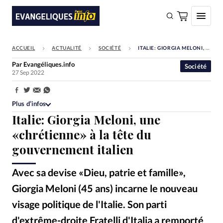
ACCUEIL
ACTUALITÉ
SOCIÉTÉ
ITALIE: GIORGIA MELONI, UNE «CHRÉTIENNE» À LA TÊTE DU GOUVERNEMENT ITALIEN
FAIRE UN DON
Par
Evangéliques.info
Société
27 Sep 2022
Faire un don
Eglises
Partager:
Plus d’infos
Société
Italie: Giorgia Meloni, une
Monde
«chrétienne» à la tête du
gouvernement italien
Bible
Toute l'actualité
Avec sa devise «Dieu, patrie et famille»,
Giorgia Meloni (45 ans) incarne le nouveau
Se connecter
visage politique de l'Italie. Son parti
Devise:
CHF
d'extrême-droite Fratelli d'Italia a remporté