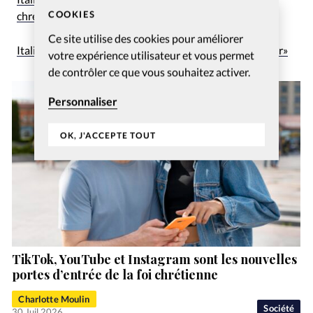
COOKIES
chrétiens «extrêmement satisfaits»
Ce site utilise des cookies pour améliorer
Italie: De plus en plus de personnes se font «dé-baptiser»
votre expérience utilisateur et vous permet
de contrôler ce que vous souhaitez activer.
Personnaliser
OK, J'ACCEPTE TOUT
TikTok, YouTube et Instagram sont les nouvelles
portes d’entrée de la foi chrétienne
Charlotte Moulin
Société
30 Juil 2026