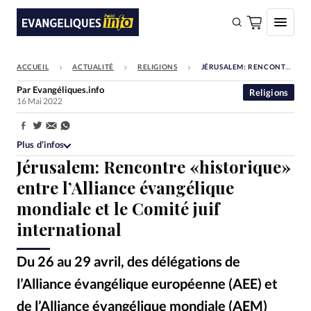
ACCUEIL
ACTUALITÉ
RELIGIONS
JÉRUSALEM: RENCONTRE «HISTORIQUE» ENTRE L’ALLIANCE ÉVANGÉLIQUE MONDIALE ET LE COMITÉ JUIF INTERNATIONAL
FAIRE UN DON
Par
Evangéliques.info
Religions
16 Mai 2022
Faire un don
Eglises
Partager:
Plus d’infos
Société
Jérusalem: Rencontre «historique»
Monde
entre l’Alliance évangélique
mondiale et le Comité juif
Bible
international
Toute l'actualité
Du 26 au 29 avril, des délégations de
Se connecter
l’Alliance évangélique européenne (AEE) et
Devise:
CHF
de l’Alliance évangélique mondiale (AEM)