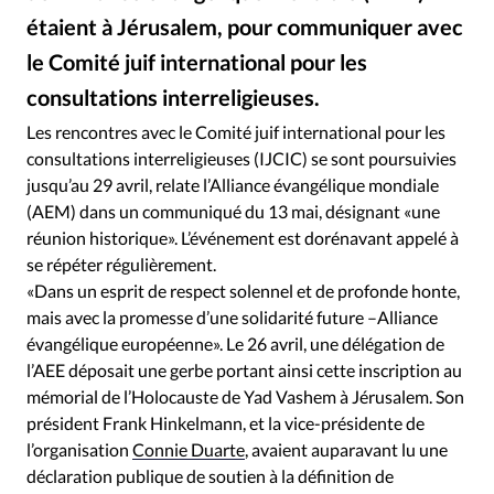
RUBRIQUES
étaient à Jérusalem, pour communiquer avec
Toute l'actualité
Bible
Culture
Economie
le Comité juif international pour les
Eglises
Histoire
Laicité
Liberté religieuse
consultations interreligieuses.
Mission
Monde
People
Politique
Religions
Yoni Reif / The World evangelical alliance / Facebook - Thomas Schirrmacher et le révérend Goodwill Shana de l’AEM déposent une couronne au Mémorial de l'Holocauste de Yad Vashem à Jérusalem, le 26 avril
©
Société
Les rencontres avec le Comité juif international pour les
consultations interreligieuses (IJCIC) se sont poursuivies
jusqu’au 29 avril, relate l’Alliance évangélique mondiale
(AEM) dans un communiqué du 13 mai, désignant «une
réunion historique». L’événement est dorénavant appelé à
se répéter régulièrement.
«Dans un esprit de respect solennel et de profonde honte,
mais avec la promesse d’une solidarité future –Alliance
évangélique européenne». Le 26 avril, une délégation de
l’AEE déposait une gerbe portant ainsi cette inscription au
mémorial de l’Holocauste de Yad Vashem à Jérusalem. Son
président Frank Hinkelmann, et la vice-présidente de
l’organisation
Connie Duarte
, avaient auparavant lu une
déclaration publique de soutien à la définition de