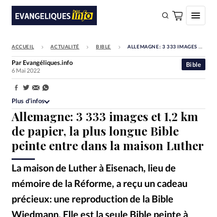
ACCUEIL
ACTUALITÉ
BIBLE
ALLEMAGNE: 3 333 IMAGES ET 1,2 KM DE PAPIER, LA PLUS LONGUE BIBLE PEINTE ENTRE DANS LA MAISON LUTHER
FAIRE UN DON
Par
Evangéliques.info
Bible
6 Mai 2022
Faire un don
Eglises
Partager:
Plus d’infos
Société
Allemagne: 3 333 images et 1,2 km
Monde
de papier, la plus longue Bible
peinte entre dans la maison Luther
Bible
Toute l'actualité
La maison de Luther à Eisenach, lieu de
mémoire de la Réforme, a reçu un cadeau
Se connecter
précieux: une reproduction de la Bible
Devise:
CHF
Wiedmann. Elle est la seule Bible peinte à