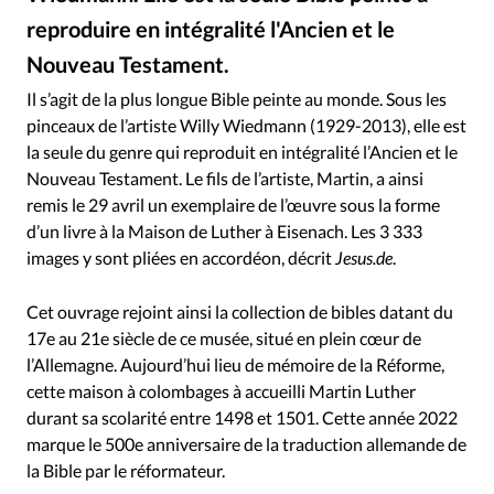
RUBRIQUES
reproduire en intégralité l'Ancien et le
Toute l'actualité
Bible
Culture
Economie
Nouveau Testament.
Eglises
Histoire
Laicité
Liberté religieuse
Twitter - Bible Wiedmann, représentation de l'arche de Noé
©
Mission
Monde
People
Politique
Religions
Il s’agit de la plus longue Bible peinte au monde. Sous les
pinceaux de l’artiste Willy Wiedmann (1929-2013), elle est
Société
la seule du genre qui reproduit en intégralité l’Ancien et le
Nouveau Testament. Le fils de l’artiste, Martin, a ainsi
remis le 29 avril un exemplaire de l’œuvre sous la forme
d’un livre à la Maison de Luther à Eisenach. Les 3 333
images y sont pliées en accordéon, décrit
Jesus.de
.
Cet ouvrage rejoint ainsi la collection de bibles datant du
17e au 21e siècle de ce musée, situé en plein cœur de
l’Allemagne. Aujourd’hui lieu de mémoire de la Réforme,
cette maison à colombages à accueilli Martin Luther
durant sa scolarité entre 1498 et 1501. Cette année 2022
marque le 500e anniversaire de la traduction allemande de
la Bible par le réformateur.