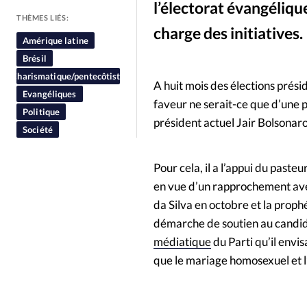
l’électorat évangélique
People
Politique
Religion
THÈMES LIÉS:
charge des initiatives.
Amérique latine
Twitter / Paulo Marcelo Schallenberger 
©
Brésil
Charismatique/pentecôtiste
A huit mois des élections présid
Evangéliques
faveur ne serait-ce que d’une 
Politique
président actuel Jair Bolsonaro
Société
Pour cela, il a l’appui du past
en vue d’un rapprochement avec 
da Silva en octobre et la proph
démarche de soutien au candid
médiatique
du Parti qu’il envis
que le mariage homosexuel et 