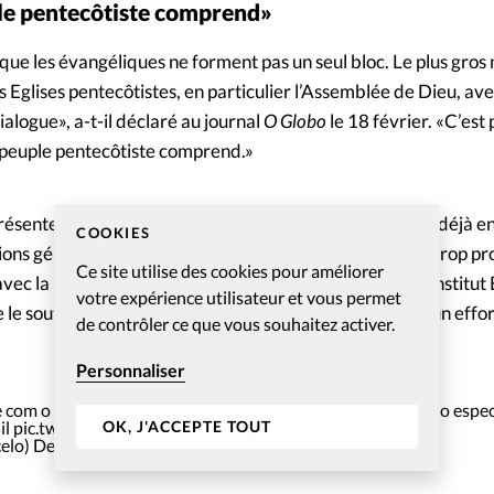
ple pentecôtiste comprend»
ue les évangéliques ne forment pas un seul bloc. Le plus gros
 Eglises pentecôtistes, en particulier l’Assemblée de Dieu, ave
alogue», a-t-il déclaré au journal
O Globo
le 18 février. «C’est
le peuple pentecôtiste comprend.»
ésentent en effet 30% de l’électorat potentiel. Lula est déjà en
COOKIES
ons générales de votes. Certaines de ses idées, jugées trop pr
Ce site utilise des cookies pour améliorer
vec la pensée évangélique, déclare un spécialiste de l’Institut 
votre expérience utilisateur et vous permet
e le soutien de la majorité des évangéliques, mais il fait un effo
de contrôler ce que vous souhaitez activer.
Personnaliser
de com o maior ESTADISTA DA TERRA,
@LulaOficial
foi muito espec
il
pic.twitter.com/RM9A2gYzI0
OK, J'ACCEPTE TOUT
elo)
December 14, 2021