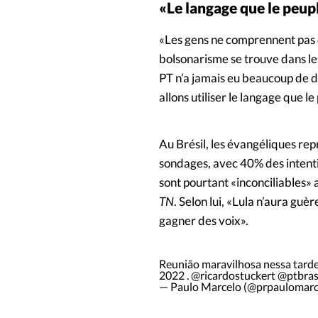
«Le langage que le peu
«Les gens ne comprennent pas q
bolsonarisme se trouve dans les
PT n’a jamais eu beaucoup de di
allons utiliser le langage que 
Au Brésil, les évangéliques repr
sondages, avec 40% des intenti
sont pourtant «inconciliables» a
TN
. Selon lui, «Lula n’aura guèr
gagner des voix».
Reunião maravilhosa nessa tar
2022 .
@ricardostuckert
@ptbras
— Paulo Marcelo (@prpaulomarc