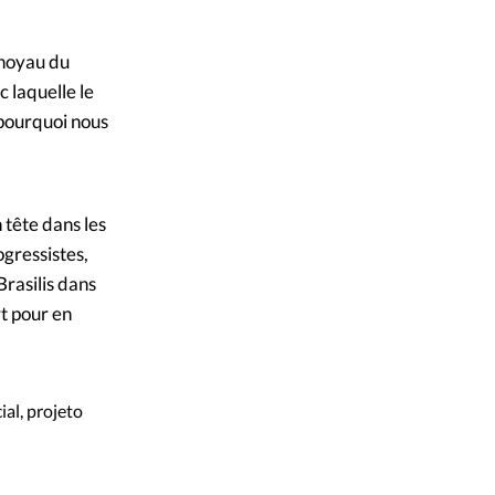
 noyau du
c laquelle le
 pourquoi nous
 tête dans les
ogressistes,
Brasilis dans
rt pour en
ial, projeto