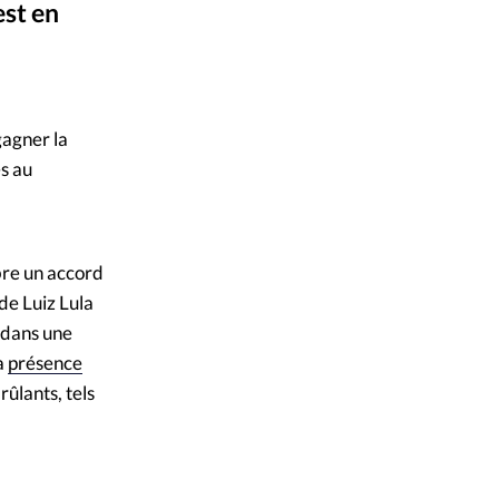
est en
mpte
en décembre 2021.
ent d'adresse
gagner la
ntacter
es au
mbre un accord
de Luiz Lula
s dans une
la
présence
rûlants, tels