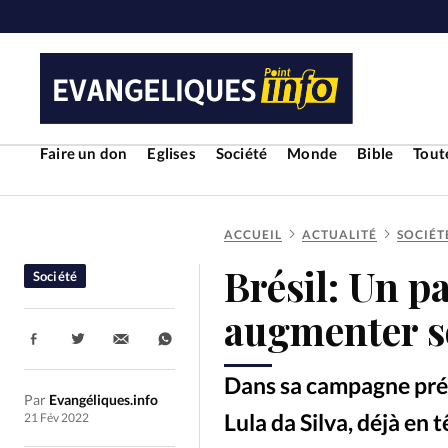
Faire un don
Eglises
Société
Monde
Bible
Toute
ACCUEIL
ACTUALITÉ
SOCIÉT
RUBRIQUES
Brésil: Un p
Société
Toute l'actualité
Bible
Cul
augmenter so
Partager:
Economie
Eglises
Histoir
Dans sa campagne prési
Par
Evangéliques.info
Liberté religieuse
Mission
Lula da Silva, déjà en
21 Fév 2022