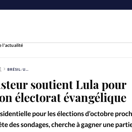
 l'actualité
É
BRÉSIL: UN PASTEUR SOUTIENT LULA POUR AUGMENTER SON ÉLECTORAT ÉVANGÉLIQUE
Accueil
asteur soutient Lula pour
ture
Faire u
n électorat évangélique
e
Laicité
À propo
dentielle pour les élections d’octobre proch
Monde
La réda
 tête des sondages, cherche à gagner une parti