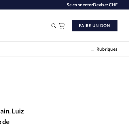
Se connecter
Devise:
CHF
FAIRE UN DON
Rubriques
n don
s
ain, Luiz
ction
e de