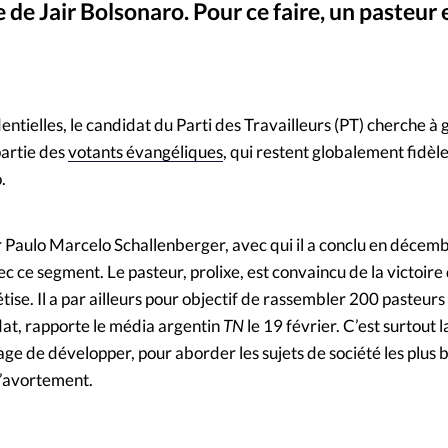
 de Jair Bolsonaro. Pour ce faire, un pasteur 
Mon co
s
Société
- Luiz Lula da Silva (à dr.) et le pasteur Paulo Marcelo Schallenberger ont passé un accord 
Changem
entielles, le candidat du Parti des Travailleurs (PT) cherche à 
Nous co
partie des
votants évangéliques
, qui restent globalement fidèl
.
eur Paulo Marcelo Schallenberger, avec qui il a conclu en déce
ce segment. Le pasteur, prolixe, est convaincu de la victoire 
étise. Il a par ailleurs pour objectif de rassembler 200 pasteur
at, rapporte le média argentin
TN
le 19 février. C’est surtout 
age de développer, pour aborder les sujets de société les plus b
l’avortement.