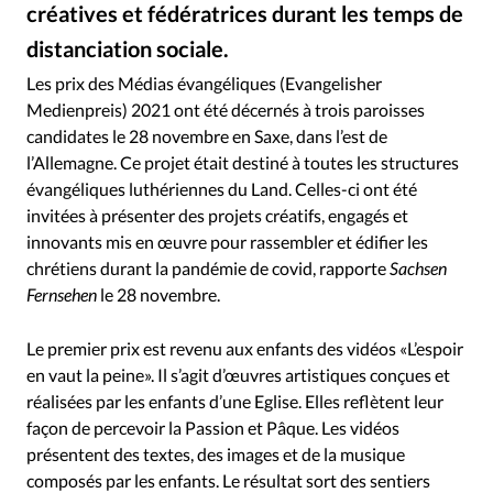
RUBRIQUES
créatives et fédératrices durant les temps de
Toute l'actualité
Bible
Culture
Economie
distanciation sociale.
Evangelish in Sarchen/YouTube -Remise des prix des Médias évangéliques 2021
©
Eglises
Histoire
Laicité
Liberté religieuse
Les prix des Médias évangéliques (Evangelisher
Mission
Monde
People
Politique
Religions
Medienpreis) 2021 ont été décernés à trois paroisses
Société
candidates le 28 novembre en Saxe, dans l’est de
l’Allemagne. Ce projet était destiné à toutes les structures
évangéliques luthériennes du Land. Celles-ci ont été
invitées à présenter des projets créatifs, engagés et
innovants mis en œuvre pour rassembler et édifier les
chrétiens durant la pandémie de covid, rapporte
Sachsen
Fernsehen
le 28 novembre.
Le premier prix est revenu aux enfants des vidéos «L’espoir
en vaut la peine». Il s’agit d’œuvres artistiques conçues et
réalisées par les enfants d’une Eglise. Elles reflètent leur
façon de percevoir la Passion et Pâque. Les vidéos
présentent des textes, des images et de la musique
composés par les enfants. Le résultat sort des sentiers