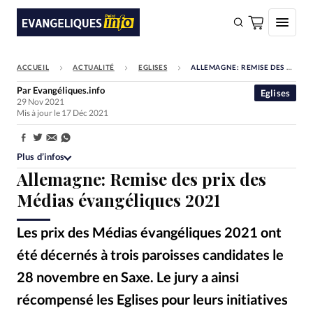
ACCUEIL
ACTUALITÉ
EGLISES
ALLEMAGNE: REMISE DES PRIX DES MÉDIAS ÉVANGÉLIQUES 2021
FAIRE UN DON
Par
Evangéliques.info
Eglises
29 Nov 2021
Faire un don
Mis à jour le 17 Déc 2021
Eglises
Partager:
Société
Plus d’infos
Allemagne: Remise des prix des
Monde
Médias évangéliques 2021
Bible
Les prix des Médias évangéliques 2021 ont
Toute l'actualité
été décernés à trois paroisses candidates le
Se connecter
28 novembre en Saxe. Le jury a ainsi
Devise:
CHF
récompensé les Eglises pour leurs initiatives