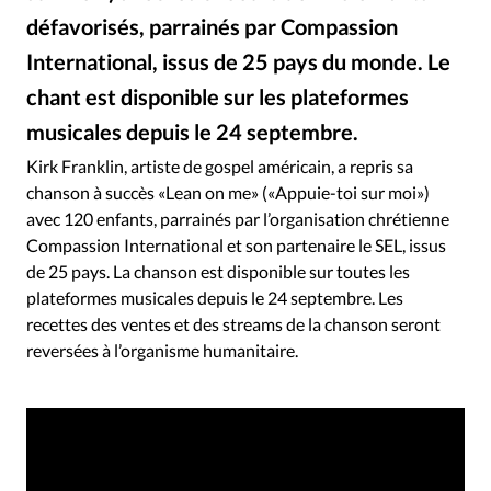
RUBRIQUES
défavorisés, parrainés par Compassion
Toute l'actualité
Bible
Culture
Economie
International, issus de 25 pays du monde. Le
Eglises
Histoire
Laicité
Liberté religieuse
chant est disponible sur les plateformes
Mission
Monde
People
Politique
Religions
Société
musicales depuis le 24 septembre.
Kirk Franklin/YouTube - Chant "Lean on me"
©
Kirk Franklin, artiste de gospel américain, a repris sa
chanson à succès «Lean on me» («Appuie-toi sur moi»)
avec 120 enfants, parrainés par l’organisation chrétienne
Compassion International et son partenaire le SEL, issus
de 25 pays. La chanson est disponible sur toutes les
plateformes musicales depuis le 24 septembre. Les
recettes des ventes et des streams de la chanson seront
reversées à l’organisme humanitaire.