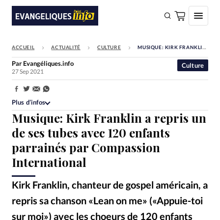
ACCUEIL
ACTUALITÉ
CULTURE
MUSIQUE: KIRK FRANKLIN A REPRIS UN DE SES TUBES AVEC 120 ENFANTS PARRAINÉS PAR COMPASSION INTERNATIONAL
FAIRE UN DON
Par
Evangéliques.info
Culture
27 Sep 2021
Faire un don
Eglises
Partager:
Plus d’infos
Société
Musique: Kirk Franklin a repris un
Monde
de ses tubes avec 120 enfants
parrainés par Compassion
Bible
International
Toute l'actualité
Kirk Franklin, chanteur de gospel américain, a
Se connecter
repris sa chanson «Lean on me» («Appuie-toi
Devise:
CHF
sur moi») avec les choeurs de 120 enfants