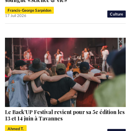
Francis-George Sarpédon
Culture
17 Juil 2026
Le Back’UP Festival revient pour sa 5e édition les
13 et 14 juin à Tavannes
Ahmed T.