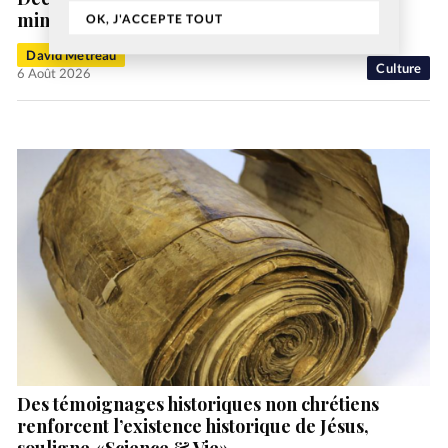
ministère «Machol Danser la Vie»
OK, J'ACCEPTE TOUT
David Métreau
Culture
6 Août 2026
Des témoignages historiques non chrétiens
renforcent l’existence historique de Jésus,
souligne «Science & Vie»