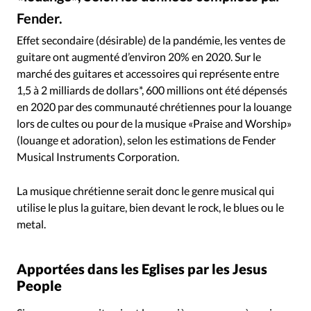
RUBRIQUES
Fender.
Toute l'actualité
Bible
Culture
Economie
Worship Tutorials / Capture vidéo YouTube
©
Eglises
Histoire
Laicité
Liberté religieuse
Effet secondaire (désirable) de la pandémie, les ventes de
guitare ont augmenté d’environ 20% en 2020. Sur le
Mission
Monde
People
Politique
Religions
marché des guitares et accessoires qui représente entre
Société
1,5 à 2 milliards de dollars*, 600 millions ont été dépensés
en 2020 par des communauté chrétiennes pour la louange
lors de cultes ou pour de la musique «Praise and Worship»
(louange et adoration), selon les estimations de Fender
Musical Instruments Corporation.
La musique chrétienne serait donc le genre musical qui
utilise le plus la guitare, bien devant le rock, le blues ou le
metal.
Apportées dans les Eglises par les Jesus
People