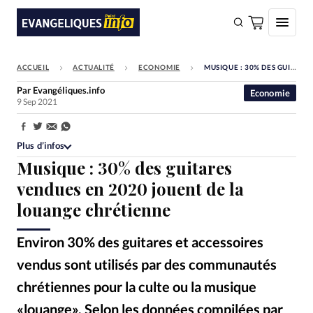
ACCUEIL
ACTUALITÉ
ECONOMIE
MUSIQUE : 30% DES GUITARES VENDUES EN 2020 JOUENT DE LA LOUANGE CHRÉTIENNE
FAIRE UN DON
Par
Evangéliques.info
Economie
9 Sep 2021
Faire un don
Eglises
Partager:
Plus d’infos
Société
Musique : 30% des guitares
Monde
vendues en 2020 jouent de la
louange chrétienne
Bible
Toute l'actualité
Environ 30% des guitares et accessoires
vendus sont utilisés par des communautés
Se connecter
chrétiennes pour la culte ou la musique
Devise:
CHF
«louange», Selon les données compilées par