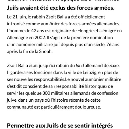
RUBRIQUES
Juifs avaient été exclus des forces armées.
Toute l'actualité
Bible
Culture
Economie
Capture vidéo MDR Mitteldeutscher Rundfunk - Zsolt Balla, rabbin et aumônier militaire allemand
©
Eglises
Histoire
Laicité
Liberté religieuse
Le 21 juin, le rabbin Zsolt Balla a été officiellement
intronisé comme aumônier des forces armées allemandes.
Mission
Monde
People
Politique
Religions
L’homme de 42 ans est originaire de Hongrie et a émigré en
Société
Allemagne en 2002. Il s’agit de la première nomination
d’un aumônier militaire juif depuis plus d’un siècle, 76 ans
après la fin de la Shoah.
Zsolt Balla était jusqu’ici rabbin du
land
allemand de Saxe.
Il gardera ses fonctions dans la ville de Leipzig, en plus de
ses nouvelles responsabilités.Le nouvel aumônier militaire
s’est dit conscient de sa «responsabilité historique» de
servir les quelque 300 militaires allemands de confession
juive, dans un pays où l’histoire récente de cette
communauté est particulièrement douloureuse.
Permettre aux Juifs de se sentir intégrés