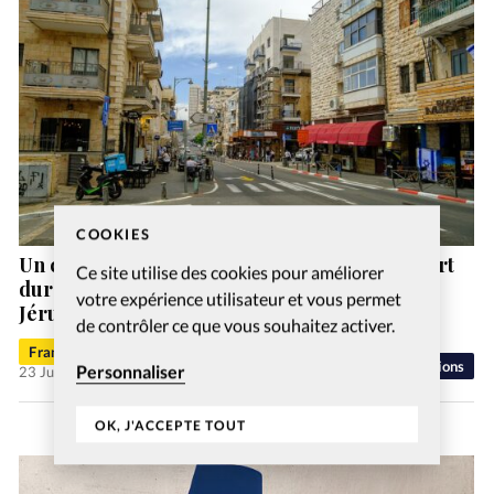
COOKIES
Un café tenu par des juifs messianiques, ouvert
Ce site utilise des cookies pour améliorer
durant le Shabbat, provoque des tensions à
votre expérience utilisateur et vous permet
Jérusalem
de contrôler ce que vous souhaitez activer.
Francis-George Sarpédon
Religions
Personnaliser
23 Juil 2026
OK, J'ACCEPTE TOUT