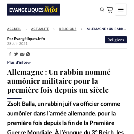
ACCUEIL
ACTUALITÉ
RELIGIONS
ALLEMAGNE : UN RABBIN NOMMÉ AUMÔNIER MILITAIRE POUR LA PREMIÈRE FOIS DEPUIS UN SIÈCLE
FAIRE UN DON
Par
Evangéliques.info
Religions
28 Juin 2021
Faire un don
Eglises
Partager:
Plus d’infos
Société
Allemagne : Un rabbin nommé
Monde
aumônier militaire pour la
première fois depuis un siècle
Bible
Toute l'actualité
Zsolt Balla, un rabbin juif va officier comme
aumônier dans l’armée allemande, pour la
Se connecter
première fois depuis la fin de la Première
Devise:
CHF
Guerre Mondiale. À l’époque du 3° Reich, les