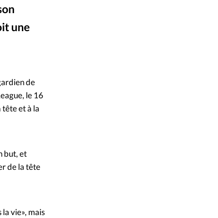
 son
mpte
oit une
ent d'adresse
re vidéo Canal+
ntacter
 gardien de
League, le 16
tête et à la
 but, et
r de la tête
 la vie», mais