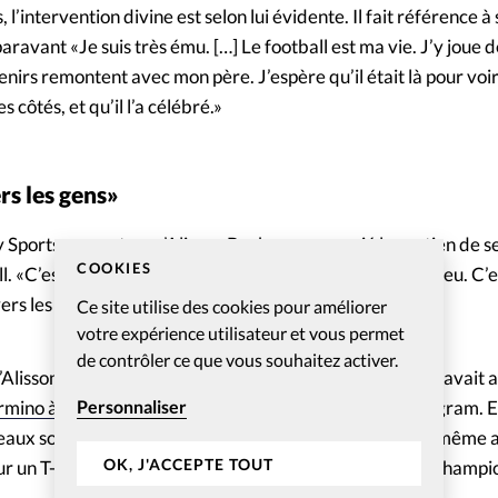
’intervention divine est selon lui évidente. Il fait référence à
vant «Je suis très ému. […] Le football est ma vie. J’y joue d
irs remontent avec mon père. J’espère qu’il était là pour voir
s côtés, et qu’il l’a célébré.»
rs les gens»
y Sports rapporte qu’Alisson Becker a remercié le soutien de s
COOKIES
ll. «C’est comme cela que nous ressentons l’amour de Dieu. C
rs les gens», a déclaré l’international brésilien.
Ce site utilise des cookies pour améliorer
votre expérience utilisateur et vous permet
de contrôler ce que vous souhaitez activer.
u’Alisson Becker témoigne de sa foi en public. En 2020, Il avai
rmino à son baptême
, ce qui avait été partagé sur Instagram.
Personnaliser
eaux sociaux après avoir été élu gardien de l’année. La même a
OK, J'ACCEPTE TOUT
ur un T-shirt avec la victoire de Liverpool en Ligue des Champi