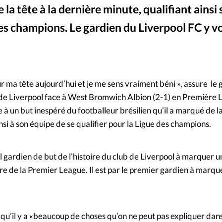
la tête à la dernière minute, qualifiant ainsi
Mon co
s
Société
es champions. Le gardien du Liverpool FC y v
Changem
Captu
©
Nous co
ur ma tête aujourd’hui et je me sens vraiment béni », assure le
e de Liverpool face à West Bromwich Albion (2-1) en Première 
e à un but inespéré du footballeur brésilien qu’il a marqué de la 
i à son équipe de se qualifier pour la Ligue des champions.
ul gardien de but de l’histoire du club de Liverpool à marquer un
ire de la Premier League. Il est par le premier gardien à marque
e qu’il y a «beaucoup de choses qu’on ne peut pas expliquer dans