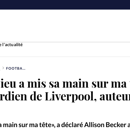
 l'actualité
E
FOOTBALL : «DIEU A MIS SA MAIN SUR MA TÊTE» AFFIRME LE GARDIEN DE LIVERPOOL, AUTEUR D’UN BUT DÉCISIF
Accueil
Dieu a mis sa main sur ma 
ture
Faire u
ardien de Liverpool, auteu
e
Laicité
À propo
Monde
La réda
a main sur ma tête», a déclaré Allison Becker 