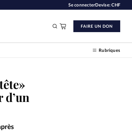
Se connecter
Devise:
CHF
FAIRE UN DON
Rubriques
tête»
n don
r d’un
s
ction
après