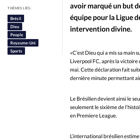
avoir marqué un but de 
People
Politique
Religion
THÈMES LIÉS:
équipe pour la Ligue d
Brésil
Dieu
intervention divine.
People
Royaume-Uni
Sports
«C’est Dieu qui a mis sa main s
Liverpool FC, après la victoir
mai. Cette déclaration fait suit
dernière minute permettant ains
Le Brésilien devient ainsi le se
seulement le sixième de l’histo
en Premiere League.
L’international brésilien estim