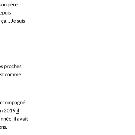
 son père
epuis
 ça… Je suis
es proches,
’est comme
t accompagné
 En 2019
il
nnée, il avait
ons.