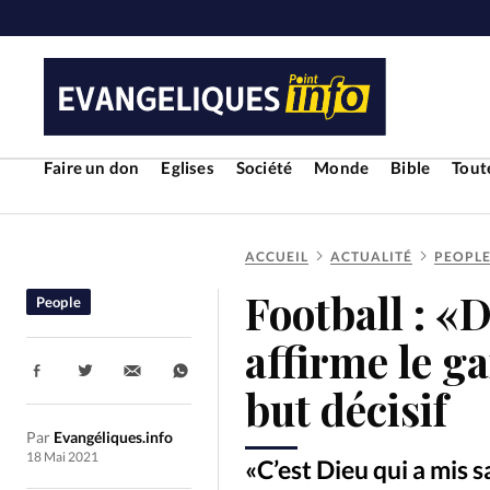
Faire un don
Eglises
Société
Monde
Bible
Toute
ACCUEIL
ACTUALITÉ
PEOPL
RUBRIQUES
Football : «
People
Toute l'actualité
Bible
Cul
affirme le g
Partager:
Economie
Eglises
Histoir
but décisif
Par
Evangéliques.info
Liberté religieuse
Mission
18 Mai 2021
«C’est Dieu qui a mis s