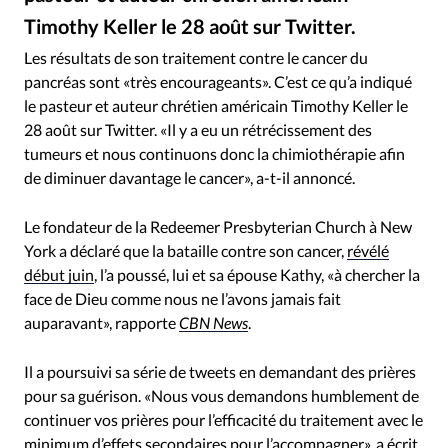
RUBRIQUES
Timothy Keller le 28 août sur Twitter.
Toute l'actualité
Bible
Culture
Economie
Timothy Keller / Twitter
©
Eglises
Histoire
Laicité
Liberté religieuse
Les résultats de son traitement contre le cancer du
pancréas sont «très encourageants». C’est ce qu’a indiqué
Mission
Monde
People
Politique
Religions
le pasteur et auteur chrétien américain Timothy Keller le
Société
28 août sur Twitter. «Il y a eu un rétrécissement des
tumeurs et nous continuons donc la chimiothérapie afin
de diminuer davantage le cancer», a-t-il annoncé.
Le fondateur de la Redeemer Presbyterian Church à New
York a déclaré que la bataille contre son cancer,
révélé
début juin
, l’a poussé, lui et sa épouse Kathy, «à chercher la
face de Dieu comme nous ne l’avons jamais fait
auparavant», rapporte
CBN News
.
Il a poursuivi sa série de tweets en demandant des prières
pour sa guérison. «Nous vous demandons humblement de
continuer vos prières pour l’efficacité du traitement avec le
minimum d’effets secondaires pour l’accompagner», a écrit