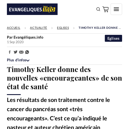
ACCUEIL
ACTUALITÉ
EGLISES
TIMOTHY KELLER DONNE DES NOUVELLES «ENCOURAGEANTES» DE SON ÉTAT DE SANTÉ
FAIRE UN DON
Par
Evangéliques.info
Eglises
1 Sep 2020
Faire un don
Eglises
Partager:
Plus d’infos
Société
Timothy Keller donne des
Monde
nouvelles «encourageantes» de son
état de santé
Bible
Toute l'actualité
Les résultats de son traitement contre le
cancer du pancréas sont «très
Se connecter
encourageants». C’est ce qu’a indiqué le
Devise:
CHF
pasteur et auteur chrétien américain