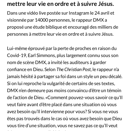
RUBRIQUES
mettre leur vie en ordre et à suivre Jésus.
DMX live © YouTube screenshot
©
Toute l'actualité
Bible
Culture
Economie
Dans une vidéo live postée sur Instagram le 24 avril et
Eglises
Histoire
Laicité
Liberté religieuse
visionnée par 14000 personnes, le rappeur DMX a
Mission
Monde
People
Politique
Religions
proposé une étude biblique et encouragé des milliers de
personnes à mettre leur vie en ordre et à suivre Jésus.
Société
Lui-même éprouvé par la perte de proches en raison du
Covid-19, Earl Simmons, plus largement connu sous son
nom de scène DMX, a invité les auditeurs à garder
confiance en Dieu. Selon
The Christian Post
, le rappeur n’a
jamais hésité à partager sa foi dans un style un peu décalé.
Si on lui reproche la vulgarité de certains de ses textes,
DMX n’en demeure pas moins convaincu d’être un témoin
de l’action de Dieu. «Comment pouvez-vous savoir ce qu’Il
veut faire avant d’être placé dans une situation où vous
avez besoin qu’Il intervienne pour vous? Si vous ne vous
êtes pas trouvés dans le cas où vous avez besoin que Dieu
vous tire d’une situation, vous ne savez pas ce qu’Il veut