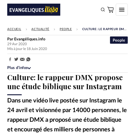
ACCUEIL
ACTUALITÉ
PEOPLE
CULTURE: LE RAPPEUR DMX PROPOSE UNE ÉTUDE BIBLIQUE SUR INSTAGRAM
FAIRE UN DON
Par
Evangéliques.info
People
29 Avr 2020
Faire un don
Mis à jour le 18 Juin 2020
Eglises
Partager:
Société
Plus d’infos
Culture: le rappeur DMX propose
Monde
une étude biblique sur Instagram
Bible
Dans une vidéo live postée sur Instagram le
Toute l'actualité
24 avril et visionnée par 14000 personnes, le
Se connecter
rappeur DMX a proposé une étude biblique
Devise:
CHF
et encouragé des milliers de personnes à