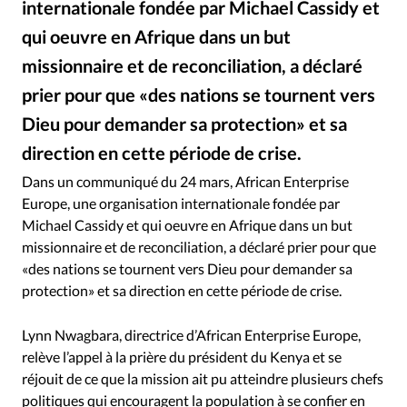
internationale fondée par Michael Cassidy et
RUBRIQUES
Toute l'actualité
Bible
Culture
Economie
qui oeuvre en Afrique dans un but
Eglises
Histoire
Laicité
Liberté religieuse
missionnaire et de reconciliation, a déclaré
Mission
Monde
People
Politique
Religions
prier pour que «des nations se tournent vers
Société
Dieu pour demander sa protection» et sa
direction en cette période de crise.
Rassemblement de African Enterprise © Facebook
©
Dans un communiqué du 24 mars, African Enterprise
Europe, une organisation internationale fondée par
Michael Cassidy et qui oeuvre en Afrique dans un but
missionnaire et de reconciliation, a déclaré prier pour que
«des nations se tournent vers Dieu pour demander sa
protection» et sa direction en cette période de crise.
Lynn Nwagbara, directrice d’African Enterprise Europe,
relève l’appel à la prière du président du Kenya et se
réjouit de ce que la mission ait pu atteindre plusieurs chefs
politiques qui encouragent la population à se confier en