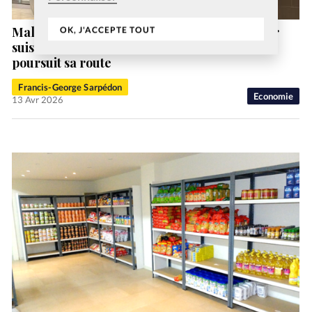
Malgré les crises économiques, le chocolatier
OK, J'ACCEPTE TOUT
suisse Läderach, dirigé par des chrétiens,
poursuit sa route
Francis-George Sarpédon
Economie
13 Avr 2026