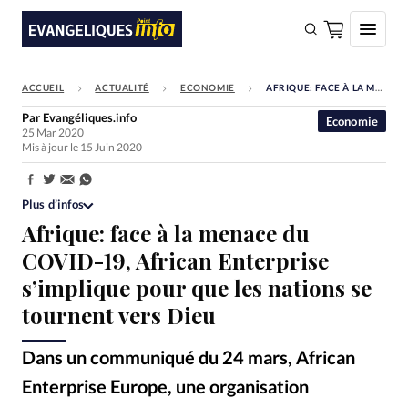
ACCUEIL
ACTUALITÉ
ECONOMIE
AFRIQUE: FACE À LA MENACE DU COVID-19, AFRICAN ENTERPRISE S’IMPLIQUE POUR QUE LES NATIONS SE TOURNENT VERS DIEU
FAIRE UN DON
Par
Evangéliques.info
Economie
25 Mar 2020
Faire un don
Mis à jour le 15 Juin 2020
Eglises
Partager:
Société
Plus d’infos
Afrique: face à la menace du
Monde
COVID-19, African Enterprise
Bible
s’implique pour que les nations se
Toute l'actualité
tournent vers Dieu
Se connecter
Dans un communiqué du 24 mars, African
Devise:
CHF
Enterprise Europe, une organisation