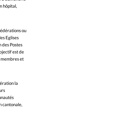
 hôpital,
fédérations ou
es Eglises
n des Postes
jectif est de
es membres et
ération la
urs
munautés
on cantonale,