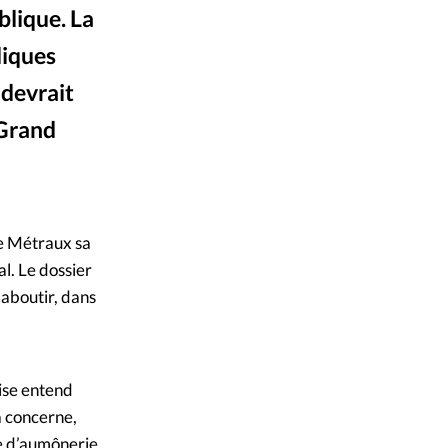
blique. La
mpte
liques
ent d'adresse
 devrait
 Grand
ntacter
DR
©
ce Métraux sa
l. Le dossier
 aboutir, dans
ise entend
la concerne,
ce d’aumônerie