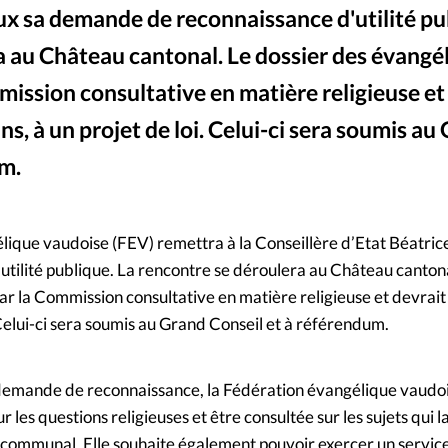
ux sa demande de reconnaissance d'utilité pu
Mon co
s
Société
a au Château cantonal. Le dossier des évangé
Changem
mission consultative en matière religieuse et
ans, à un projet de loi. Celui-ci sera soumis au
Nous co
um.
gélique vaudoise (FEV) remettra à la Conseillère d’Etat Béatri
ilité publique. La rencontre se déroulera au Château cantona
ar la Commission consultative en matière religieuse et devrait
. Celui-ci sera soumis au Grand Conseil et à référendum.
demande de reconnaissance, la Fédération évangélique vaudo
r les questions religieuses et être consultée sur les sujets qui 
e communal. Elle souhaite également pouvoir exercer un servi