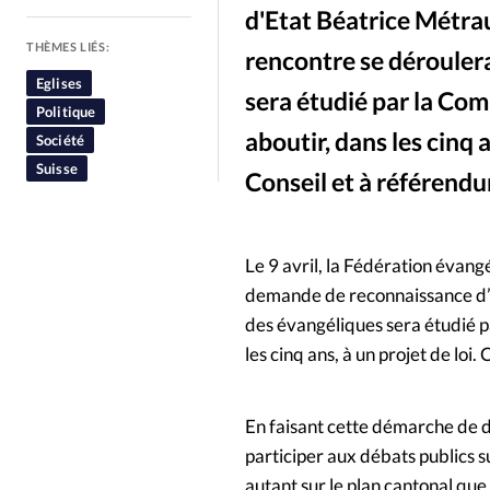
d'Etat Béatrice Métra
People
Politique
Religion
THÈMES LIÉS:
rencontre se dérouler
Eglises
sera étudié par la Com
Politique
aboutir, dans les cinq 
Société
Suisse
Conseil et à référend
Le 9 avril, la Fédération évan
demande de reconnaissance d’ut
des évangéliques sera étudié p
les cinq ans, à un projet de loi
En faisant cette démarche de 
participer aux débats publics su
autant sur le plan cantonal qu