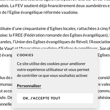
audois. La FEV soutient déjà financièrement deux aumônières en
e de l’Eglise évangélique réformée vaudoise.
ituée d’une cinquantaine d’Eglises locales, rattachées à cinq 
oise: la FREE (Fédération romande des Eglises évangéliques), l
ndes, l’Union des Eglises évangéliques de Réveil, l’Associatio
e Vaud et l’Assocation vaudoise d’Eglises évangéliques. Son ob
 évangélique ainsi que d’assurer les relations entre ses Eglis
COOKIES
Ce site utilise des cookies pour améliorer
votre expérience utilisateur et vous permet
de contrôler ce que vous souhaitez activer.
lus de religion comme par le passé, il prend toutefois en consid
munautés religieuses au lien social et à la transmission de vale
Personnaliser
peut accorder une reconnaissance d’utilité publique à des com
de. De celles-ci, l’Etat attend qu’elles contribuent à la cohési
OK, J'ACCEPTE TOUT
nnelle, de la paix sociale et au dialogue interreligieux.