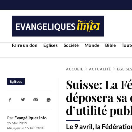
Faire un don
Eglises
Société
Monde
Bible
Toute
ACCUEIL
ACTUALITÉ
EGLISE
RUBRIQUES
Suisse: La F
Eglises
Toute l'actualité
Bible
Cul
déposera sa
Partager:
Economie
Eglises
Histoir
d’utilité pub
Par
Evangéliques.info
Liberté religieuse
Mission
29 Mar 2019
Le 9 avril, la Fédérat
Mis à jour le 15 Juin 2020