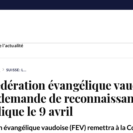
 l'actualité
S
SUISSE: LA FÉDÉRATION ÉVANGÉLIQUE VAUDOISE DÉPOSERA SA DEMANDE DE RECONNAISSANCE D’UTILITÉ PUBLIQUE LE 9 AVRIL
Accueil
édération évangélique va
ture
Faire u
 demande de reconnaissa
e
Laicité
lique le 9 avril
À propo
Monde
La réda
ion évangélique vaudoise (FEV) remettra à la C