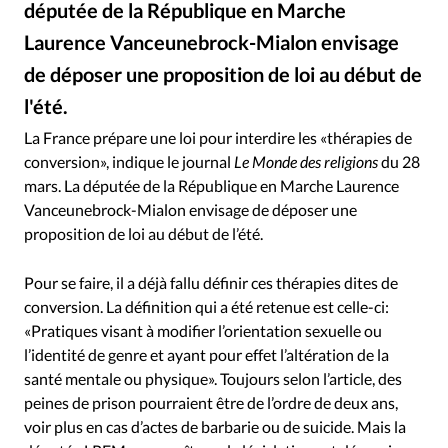
députée de la République en Marche
RUBRIQUES
Toute l'actualité
Bible
Culture
Economie
Laurence Vanceunebrock-Mialon envisage
Eglises
Histoire
Laicité
Liberté religieuse
de déposer une proposition de loi au début de
Mission
Monde
People
Politique
Religions
l'été.
DR
©
Société
La France prépare une loi pour interdire les «thérapies de
conversion», indique le journal
Le Monde des religions
du 28
mars. La députée de la République en Marche Laurence
Vanceunebrock-Mialon envisage de déposer une
proposition de loi au début de l’été.
Pour se faire, il a déjà fallu définir ces thérapies dites de
conversion. La définition qui a été retenue est celle-ci:
«Pratiques visant à modifier l’orientation sexuelle ou
l’identité de genre et ayant pour effet l’altération de la
santé mentale ou physique». Toujours selon l’article, des
peines de prison pourraient être de l’ordre de deux ans,
voir plus en cas d’actes de barbarie ou de suicide. Mais la