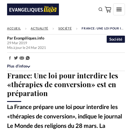
ACCUEIL
ACTUALITÉ
SOCIÉTÉ
FRANCE: UNE LOI POUR INTERDIRE LES «THÉRAPIES DE CONVERSION» EST EN PRÉPARATION
FAIRE UN DON
Par
Evangéliques.info
Société
29 Mar 2019
Faire un don
Mis à jour le 24 Mar 2021
Eglises
Partager:
Société
Plus d’infos
France: Une loi pour interdire les
Monde
«thérapies de conversion» est en
Bible
préparation
Toute l'actualité
La France prépare une loi pour interdire les
Se connecter
«thérapies de conversion», indique le journal
Devise:
CHF
Le Monde des religions du 28 mars. La