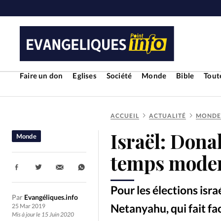
Faire un don
Eglises
Société
Monde
Bible
Toute
ACCUEIL
ACTUALITÉ
MONDE
RUBRIQUES
Israël: Dona
Monde
Toute l'actualité
Bible
Cul
temps mode
Partager:
Economie
Eglises
Histoir
Pour les élections isra
Par
Evangéliques.info
Liberté religieuse
Mission
Netanyahu, qui fait fa
25 Mar 2019
Mis à jour le 15 Juin 2020