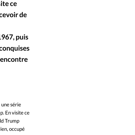
ite ce
mpte
ecevoir de
ent d'adresse
1967, puis
ntacter
 conquises
l'encontre
Embassy Tel Aviv
 une série
. En visite ce
ald Trump
rien, occupé