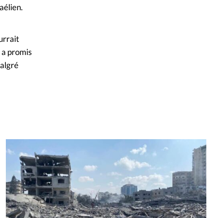
aélien.
urrait
 a promis
malgré