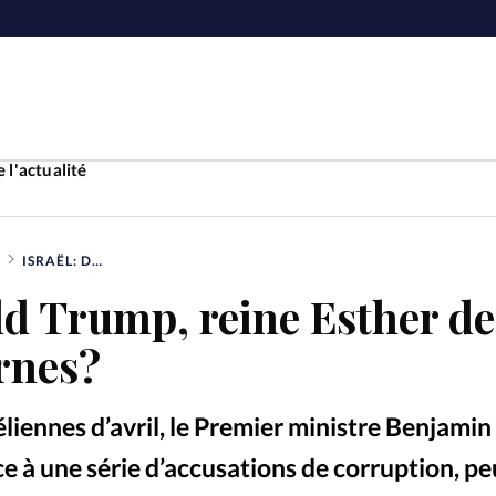
 l'actualité
ISRAËL: DONALD TRUMP, REINE ESTHER DES TEMPS MODERNES?
Accueil
ld Trump, reine Esther de
ture
Faire u
rnes?
e
Laicité
À propo
éliennes d’avril, le Premier ministre Benjamin
Monde
La réda
ce à une série d’accusations de corruption, pe