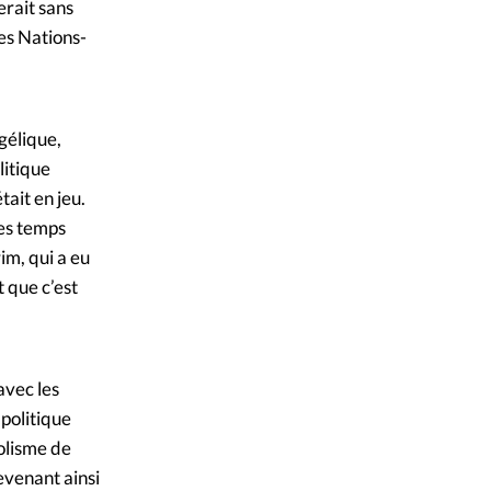
erait sans
es Nations-
gélique,
litique
ait en jeu.
des temps
m, qui a eu
 que c’est
avec les
politique
olisme de
evenant ainsi