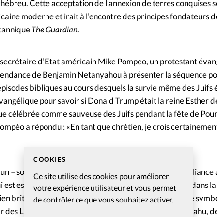
 hébreu. Cette acceptation de l’annexion de terres conquises s
caine moderne et irait à l’encontre des principes fondateurs d
itannique
The Guardian
.
e secrétaire d’Etat américain Mike Pompeo, un protestant évan
a tendance de Benjamin Netanyahou à présenter la séquence po
isodes bibliques au cours desquels la survie même des Juifs ét
évangélique pour savoir si Donald Trump était la reine Esther 
e célébrée comme sauveuse des Juifs pendant la fête de Pouri
ompéo a répondu : «En tant que chrétien, je crois certainement
COOKIES
 – souvent apocalyptique – a contribué à créer une alliance 
Ce site utilise des cookies pour améliorer
 est essentiel pour l’influence de Benjamin Netanyahu dans la 
votre expérience utilisateur et vous permet
dien britannique. Mike Pompeo, de son côté, a souligné le symb
de contrôler ce que vous souhaitez activer.
 Mur des Lamentations à Jérusalem avec Benjamin Netanyahu, d