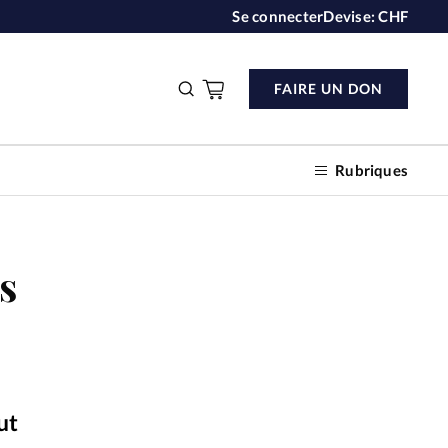
Se connecter
Devise:
CHF
FAIRE UN DON
Rubriques
s
n don
s
ction
ut