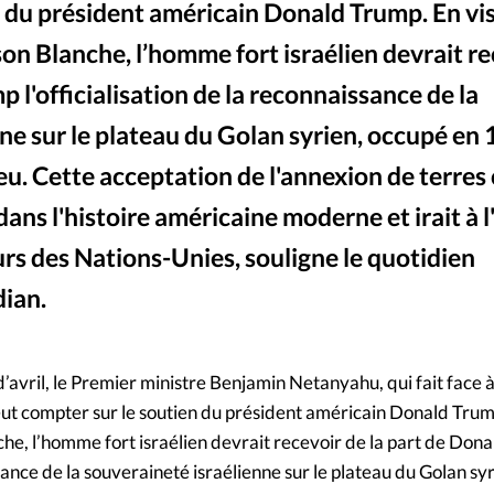
 du président américain Donald Trump. En vis
Mon co
s
Société
son Blanche, l’homme fort israélien devrait r
Changem
 l'officialisation de la reconnaissance de la
ne sur le plateau du Golan syrien, occupé en 
Nous co
eu. Cette acceptation de l'annexion de terres
dans l'histoire américaine moderne et irait à 
rs des Nations-Unies, souligne le quotidien
ian.
Donald Trump et Benjamin Netanyahu en 2017 © U.S. 
©
d’avril, le Premier ministre Benjamin Netanyahu, qui fait face à
eut compter sur le soutien du président américain Donald Trump
che, l’homme fort israélien devrait recevoir de la part de Don
ssance de la souveraineté israélienne sur le plateau du Golan sy