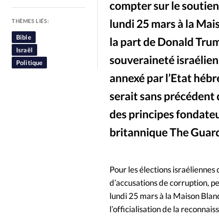
compter sur le soutien
People
Politique
Religion
lundi 25 mars à la Mai
THÈMES LIÉS:
Bible
la part de Donald Trump
Israël
souveraineté israélien
Politique
annexé par l’Etat hébr
serait sans précédent 
des principes fondateu
britannique The Guard
Pour les élections israéliennes 
d’accusations de corruption, p
lundi 25 mars à la Maison Blan
l’officialisation de la reconnai