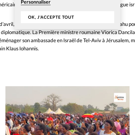
Personnaliser
ricain à visiter la vieille ville accompagné d’un homologue isr
OK, J'ACCEPTE TOUT
 d’avril, lors de sa visite à Washington, Benjamin Netanyahu po
 diplomatique. La Première ministre roumaine Viorica Dancila
déménager son ambassade en Israël de Tel-Aviv à Jérusalem, 
in Klaus Iohannis.