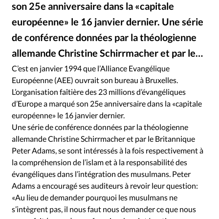
RUBRIQUES
son 25e anniversaire dans la «capitale
Toute l'actualité
Bible
Culture
Economie
européenne» le 16 janvier dernier. Une série
Eglises
Histoire
Laicité
Liberté religieuse
de conférence données par la théologienne
Mission
Monde
People
Politique
Religions
allemande Christine Schirrmacher et par le…
DR
©
Société
C’est en janvier 1994 que l’Alliance Evangélique
Européenne (AEE) ouvrait son bureau à Bruxelles.
L’organisation faîtière des 23 millions d’évangéliques
d’Europe a marqué son 25e anniversaire dans la «capitale
européenne» le 16 janvier dernier.
Une série de conférence données par la théologienne
allemande Christine Schirrmacher et par le Britannique
Peter Adams, se sont intéressés à la fois respectivement à
la compréhension de l’islam et à la responsabilité des
évangéliques dans l’intégration des musulmans. Peter
Adams a encouragé ses auditeurs à revoir leur question:
«Au lieu de demander pourquoi les musulmans ne
s’intègrent pas, il nous faut nous demander ce que nous