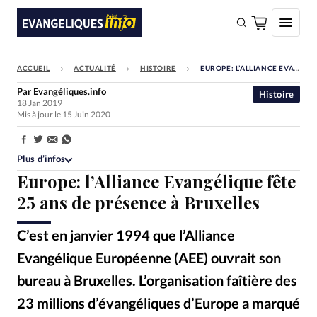
ACCUEIL
ACTUALITÉ
HISTOIRE
EUROPE: L’ALLIANCE EVANGÉLIQUE FÊTE 25 ANS DE PRÉSENCE À BRUXELLES
FAIRE UN DON
Par
Evangéliques.info
Histoire
18 Jan 2019
Faire un don
Mis à jour le 15 Juin 2020
Eglises
Partager:
Société
Plus d’infos
Europe: l’Alliance Evangélique fête
Monde
25 ans de présence à Bruxelles
Bible
C’est en janvier 1994 que l’Alliance
Toute l'actualité
Evangélique Européenne (AEE) ouvrait son
Se connecter
bureau à Bruxelles. L’organisation faîtière des
Devise:
CHF
23 millions d’évangéliques d’Europe a marqué