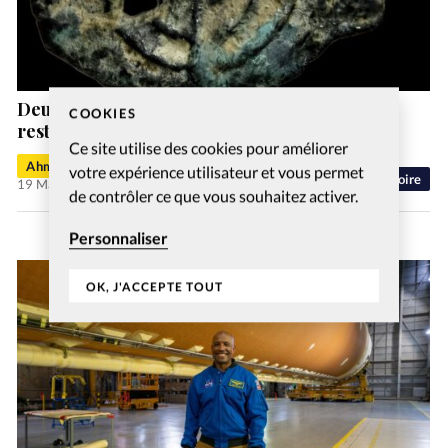
Deux très rares pièces antiques, volées,
COOKIES
restituées à Israël
Ce site utilise des cookies pour améliorer
Ahmed T.
votre expérience utilisateur et vous permet
Histoire
19 Mai 2026
de contrôler ce que vous souhaitez activer.
Personnaliser
OK, J'ACCEPTE TOUT