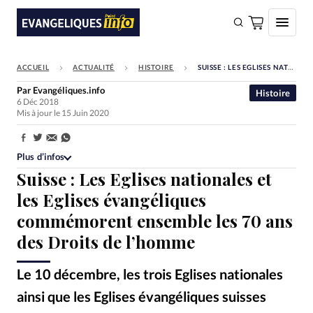
ACCUEIL
ACTUALITÉ
HISTOIRE
SUISSE : LES EGLISES NATIONALES ET LES EGLISES ÉVANGÉLIQUES COMMÉMORENT ENSEMBLE LES 70 ANS DES DROITS DE L’HOMME
FAIRE UN DON
Par
Evangéliques.info
Histoire
6 Déc 2018
Faire un don
Mis à jour le 15 Juin 2020
Eglises
Partager:
Société
Plus d’infos
Suisse : Les Eglises nationales et
Monde
les Eglises évangéliques
Bible
commémorent ensemble les 70 ans
Toute l'actualité
des Droits de l’homme
Se connecter
Le 10 décembre, les trois Eglises nationales
Devise:
CHF
ainsi que les Eglises évangéliques suisses