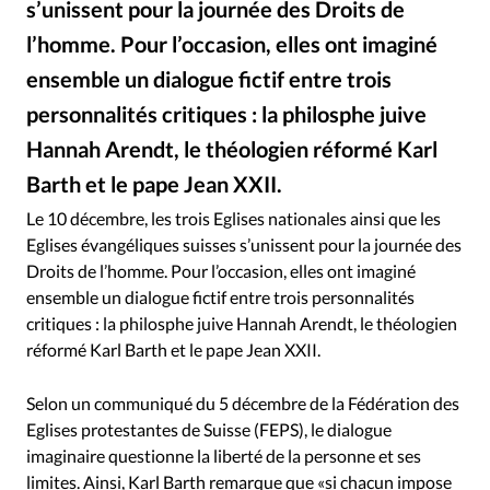
s’unissent pour la journée des Droits de
RUBRIQUES
Toute l'actualité
Bible
Culture
Economie
l’homme. Pour l’occasion, elles ont imaginé
Eglises
Histoire
Laicité
Liberté religieuse
ensemble un dialogue fictif entre trois
Mission
Monde
People
Politique
Religions
personnalités critiques : la philosphe juive
Société
Hannah Arendt, le théologien réformé Karl
Barth et le pape Jean XXII.
Istock
©
Le 10 décembre, les trois Eglises nationales ainsi que les
Eglises évangéliques suisses s’unissent pour la journée des
Droits de l’homme. Pour l’occasion, elles ont imaginé
ensemble un dialogue fictif entre trois personnalités
critiques : la philosphe juive Hannah Arendt, le théologien
réformé Karl Barth et le pape Jean XXII.
Selon un communiqué du 5 décembre de la Fédération des
Eglises protestantes de Suisse (FEPS), le dialogue
imaginaire questionne la liberté de la personne et ses
limites. Ainsi, Karl Barth remarque que «si chacun impose