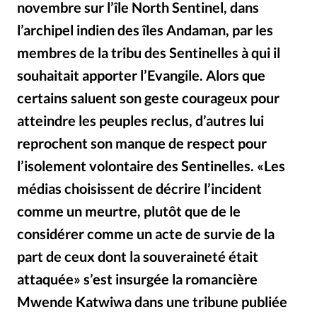
novembre sur l’île North Sentinel, dans
RUBRIQUES
Toute l'actualité
Bible
Culture
Economie
l’archipel indien des îles Andaman, par les
Eglises
Histoire
Laicité
Liberté religieuse
membres de la tribu des Sentinelles à qui il
Mission
Monde
People
Politique
Religions
souhaitait apporter l’Evangile. Alors que
Société
certains saluent son geste courageux pour
atteindre les peuples reclus, d’autres lui
reprochent son manque de respect pour
l’isolement volontaire des Sentinelles. «Les
médias choisissent de décrire l’incident
comme un meurtre, plutôt que de le
considérer comme un acte de survie de la
part de ceux dont la souveraineté était
attaquée» s’est insurgée la romancière
Mwende Katwiwa dans une tribune publiée