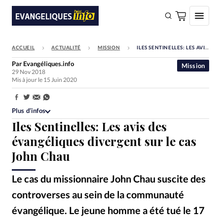
ACCUEIL
ACTUALITÉ
MISSION
ILES SENTINELLES: LES AVIS DES ÉVANGÉLIQUES DIVERGENT SUR LE CAS JOHN CHAU
FAIRE UN DON
Par
Evangéliques.info
Mission
29 Nov 2018
Faire un don
Mis à jour le 15 Juin 2020
Eglises
Partager:
Société
Plus d’infos
Iles Sentinelles: Les avis des
Monde
évangéliques divergent sur le cas
Bible
John Chau
Toute l'actualité
Le cas du missionnaire John Chau suscite des
Se connecter
controverses au sein de la communauté
Devise:
CHF
évangélique. Le jeune homme a été tué le 17