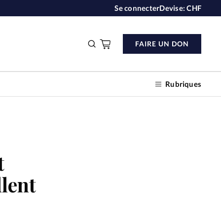
Se connecter
Devise:
CHF
FAIRE UN DON
Rubriques
n don
t
llent
s
ction