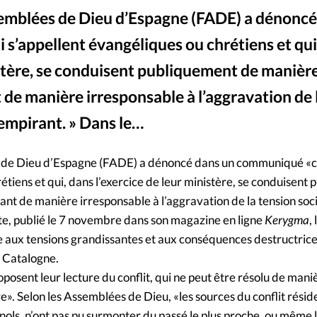
emblées de Dieu d’Espagne (FADE) a dénoncé
Mon co
s
Société
s’appellent évangéliques ou chrétiens et qui
Changem
istère, se conduisent publiquement de manièr
 de manière irresponsable à l’aggravation de 
Nous co
 empirant. » Dans le…
 de Dieu d’Espagne (FADE) a dénoncé dans un communiqué «c
étiens et qui, dans l’exercice de leur ministère, se conduisent
nt de manière irresponsable à l’aggravation de la tension soci
xte, publié le 7 novembre dans son magazine en ligne
Kerygma
,
 aux tensions grandissantes et aux conséquences destructrices
a Catalogne.
oposent leur lecture du conflit, qui ne peut être résolu de ma
ire». Selon les Assemblées de Dieu, «les sources du conflit rési
ols, n’ont pas pu surmonter du passé le plus proche, ou même l