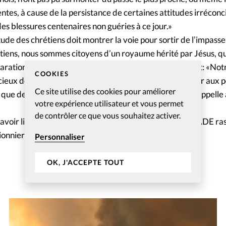
tes, à cause de la persistance de certaines attitudes irréconci
des blessures centenaires non guéries à ce jour.»
itude des chrétiens doit montrer la voie pour sortir de l’impasse
tiens, nous sommes citoyens d’un royaume hérité par Jésus, qui
ration entre les personnes », expliquent-ils, en ajoutant: «Not
COOKIES
ieux devrait nous conduire à davantage nous intéresser aux p
Ce site utilise des cookies pour améliorer
e que devrait être l’Espagne ou la Catalogne. » Le texte appelle
votre expérience utilisateur et vous permet
de contrôler ce que vous souhaitez activer.
t avoir lieu en Catalogne le 21 décembre prochain. La FADE r
pionniers et 20 000 membres dans toute l’Espagne.
Personnaliser
OK, J'ACCEPTE TOUT