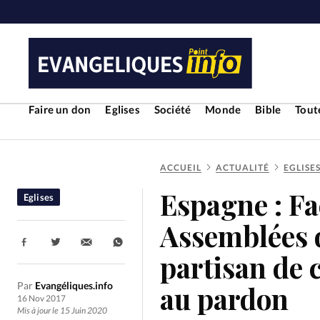
Faire un don
Eglises
Société
Monde
Bible
Toute
ACCUEIL
ACTUALITÉ
EGLISE
RUBRIQUES
Espagne : Fac
Eglises
Toute l'actualité
Bible
Cul
Assemblées d
Partager:
Economie
Eglises
Histoir
partisan de 
Par
Evangéliques.info
au pardon
Liberté religieuse
Mission
16 Nov 2017
Mis à jour le 15 Juin 2020