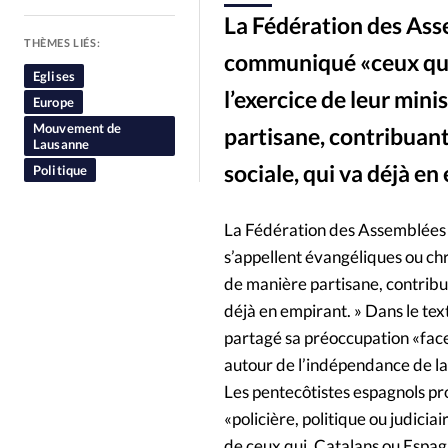
La Fédération des Ass
People
Politique
Religion
THÈMES LIÉS:
communiqué «ceux qui 
Eglises
l’exercice de leur min
Europe
Mouvement de
partisane, contribuant
Lausanne
sociale, qui va déjà en
Politique
La Fédération des Assemblées
s’appellent évangéliques ou chr
de manière partisane, contribua
déjà en empirant. » Dans le te
partagé sa préoccupation «face
autour de l’indépendance de l
Les pentecôtistes espagnols pr
«policière, politique ou judicia
de ceux qui, Catalans ou Espagn