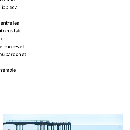
liables à
 entre les
 nous fait
re
ersonnes et
 au pardon et
assemble