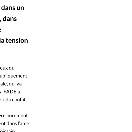
 dans un
mpte
, dans
ent d'adresse
e
la tension
ntacter
eux qui
 publiquement
ale, qui va
 la FADE a
» du conflit
nière purement
dent dans l’âme
ointain,