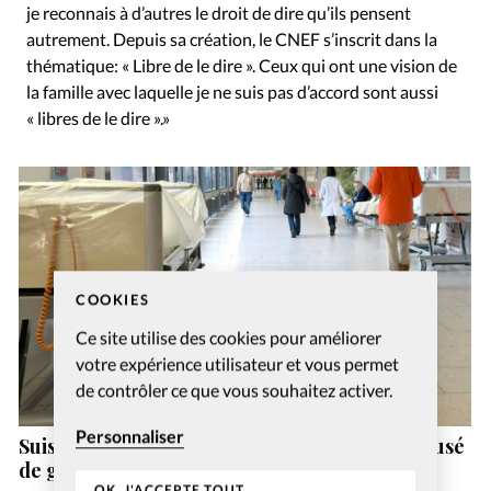
je reconnais à d’autres le droit de dire qu’ils pensent
autrement. Depuis sa création, le CNEF s’inscrit dans la
thématique: « Libre de le dire ». Ceux qui ont une vision de
la famille avec laquelle je ne suis pas d’accord sont aussi
« libres de le dire ».»
COOKIES
Ce site utilise des cookies pour améliorer
votre expérience utilisateur et vous permet
de contrôler ce que vous souhaitez activer.
Personnaliser
Suisse: un ex-pasteur de la vallée de Joux accusé
de gestes déplacés
OK, J'ACCEPTE TOUT