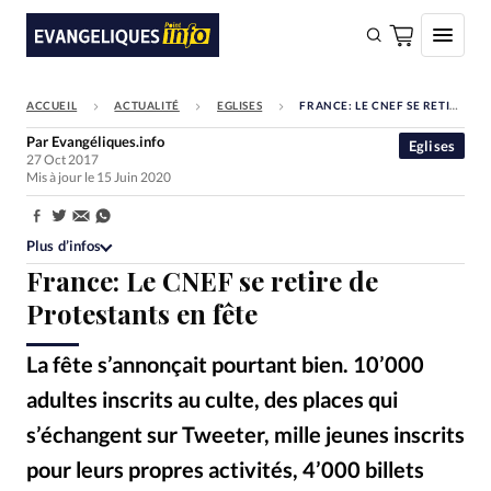
ACCUEIL
ACTUALITÉ
EGLISES
FRANCE: LE CNEF SE RETIRE DE PROTESTANTS EN FÊTE
FAIRE UN DON
Par
Evangéliques.info
Eglises
27 Oct 2017
Faire un don
Mis à jour le 15 Juin 2020
Eglises
Partager:
Société
Plus d’infos
France: Le CNEF se retire de
Monde
Protestants en fête
Bible
La fête s’annonçait pourtant bien. 10’000
Toute l'actualité
adultes inscrits au culte, des places qui
Se connecter
s’échangent sur Tweeter, mille jeunes inscrits
Devise:
CHF
pour leurs propres activités, 4’000 billets