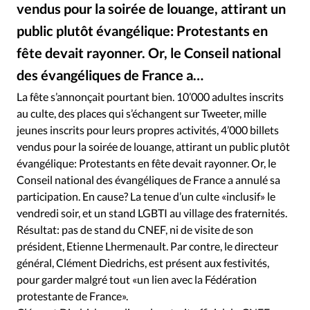
RUBRIQUES
vendus pour la soirée de louange, attirant un
Toute l'actualité
Bible
Culture
Economie
public plutôt évangélique: Protestants en
Eglises
Histoire
Laicité
Liberté religieuse
fête devait rayonner. Or, le Conseil national
Mission
Monde
People
Politique
Religions
des évangéliques de France a…
Société
La fête s’annonçait pourtant bien. 10’000 adultes inscrits
au culte, des places qui s’échangent sur Tweeter, mille
jeunes inscrits pour leurs propres activités, 4’000 billets
vendus pour la soirée de louange, attirant un public plutôt
évangélique: Protestants en fête devait rayonner. Or, le
Conseil national des évangéliques de France a annulé sa
participation. En cause? La tenue d’un culte «inclusif» le
vendredi soir, et un stand LGBTI au village des fraternités.
Résultat: pas de stand du CNEF, ni de visite de son
président, Etienne Lhermenault. Par contre, le directeur
général, Clément Diedrichs, est présent aux festivités,
pour garder malgré tout «un lien avec la Fédération
protestante de France».