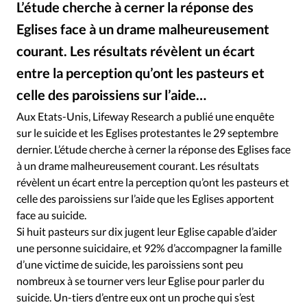
L’étude cherche à cerner la réponse des
RUBRIQUES
Toute l'actualité
Bible
Culture
Economie
Eglises face à un drame malheureusement
Eglises
Histoire
Laicité
Liberté religieuse
courant. Les résultats révèlent un écart
Mission
Monde
People
Politique
Religions
entre la perception qu’ont les pasteurs et
Société
celle des paroissiens sur l’aide…
iStock
©
Aux Etats-Unis, Lifeway Research a publié une enquête
sur le suicide et les Eglises protestantes le 29 septembre
dernier. L’étude cherche à cerner la réponse des Eglises face
à un drame malheureusement courant. Les résultats
révèlent un écart entre la perception qu’ont les pasteurs et
celle des paroissiens sur l’aide que les Eglises apportent
face au suicide.
Si huit pasteurs sur dix jugent leur Eglise capable d’aider
une personne suicidaire, et 92% d’accompagner la famille
d’une victime de suicide, les paroissiens sont peu
nombreux à se tourner vers leur Eglise pour parler du
suicide. Un-tiers d’entre eux ont un proche qui s’est