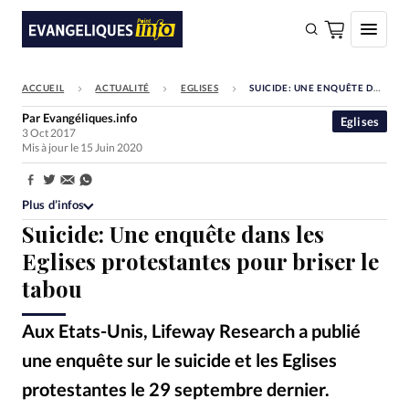
ACCUEIL
ACTUALITÉ
EGLISES
SUICIDE: UNE ENQUÊTE DANS LES EGLISES PROTESTANTES POUR BRISER LE TABOU
FAIRE UN DON
Par
Evangéliques.info
Eglises
3 Oct 2017
Faire un don
Mis à jour le 15 Juin 2020
Eglises
Partager:
Société
Plus d’infos
Suicide: Une enquête dans les
Monde
Eglises protestantes pour briser le
Bible
tabou
Toute l'actualité
Aux Etats-Unis, Lifeway Research a publié
Se connecter
une enquête sur le suicide et les Eglises
Devise:
CHF
protestantes le 29 septembre dernier.