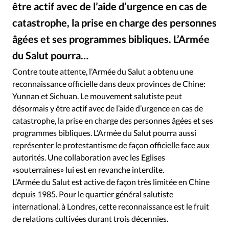
RUBRIQUES
être actif avec de l’aide d’urgence en cas de
Toute l'actualité
Bible
Culture
Economie
catastrophe, la prise en charge des personnes
Eglises
Histoire
Laicité
Liberté religieuse
âgées et ses programmes bibliques. L’Armée
Mission
Monde
People
Politique
Religions
du Salut pourra…
Alliance Presse
©
Société
Contre toute attente, l’Armée du Salut a obtenu une
reconnaissance officielle dans deux provinces de Chine:
Yunnan et Sichuan. Le mouvement salutiste peut
désormais y être actif avec de l’aide d’urgence en cas de
catastrophe, la prise en charge des personnes âgées et ses
programmes bibliques. L’Armée du Salut pourra aussi
représenter le protestantisme de façon officielle face aux
autorités. Une collaboration avec les Eglises
«souterraines» lui est en revanche interdite.
L’Armée du Salut est active de façon très limitée en Chine
depuis 1985. Pour le quartier général salutiste
international, à Londres, cette reconnaissance est le fruit
de relations cultivées durant trois décennies.