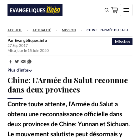
ACCUEIL
ACTUALITÉ
MISSION
CHINE: L’ARMÉE DU SALUT RECONNUE DANS DEUX PROVINCES
FAIRE UN DON
Par
Evangéliques.info
Mission
27 Sep 2017
Faire un don
Mis à jour le 15 Juin 2020
Eglises
Partager:
Société
Plus d’infos
Chine: L’Armée du Salut reconnue
Monde
dans deux provinces
Bible
Contre toute attente, l’Armée du Salut a
Toute l'actualité
obtenu une reconnaissance officielle dans
Se connecter
deux provinces de Chine: Yunnan et Sichuan.
Devise:
CHF
Le mouvement salutiste peut désormais y