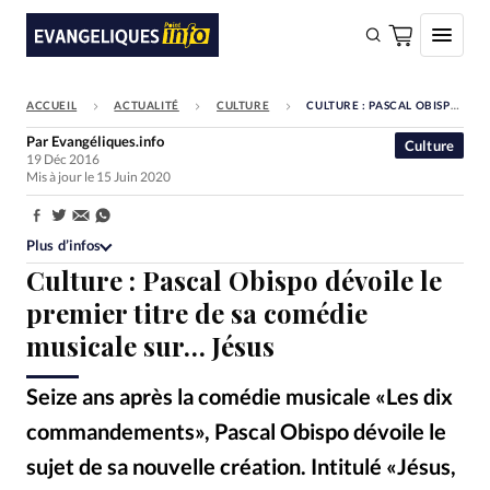
ACCUEIL
ACTUALITÉ
CULTURE
CULTURE : PASCAL OBISPO DÉVOILE LE PREMIER TITRE DE SA COMÉDIE MUSICALE SUR… JÉSUS
FAIRE UN DON
Par
Evangéliques.info
Culture
19 Déc 2016
Faire un don
Mis à jour le 15 Juin 2020
Eglises
Partager:
Société
Plus d’infos
Culture : Pascal Obispo dévoile le
Monde
premier titre de sa comédie
Bible
musicale sur… Jésus
Toute l'actualité
Seize ans après la comédie musicale «Les dix
Se connecter
commandements», Pascal Obispo dévoile le
Devise:
CHF
sujet de sa nouvelle création. Intitulé «Jésus,