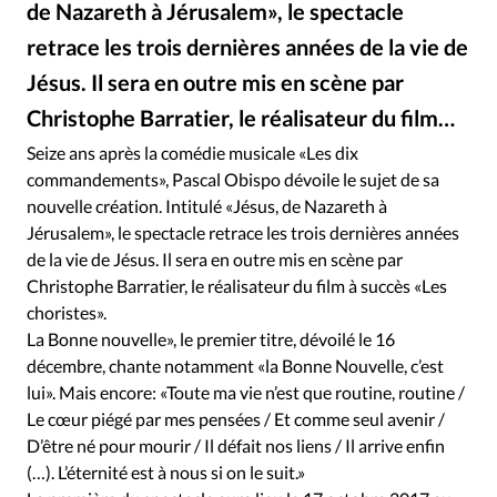
de Nazareth à Jérusalem», le spectacle
RUBRIQUES
Toute l'actualité
Bible
Culture
Economie
retrace les trois dernières années de la vie de
Eglises
Histoire
Laicité
Liberté religieuse
Jésus. Il sera en outre mis en scène par
Mission
Monde
People
Politique
Religions
Christophe Barratier, le réalisateur du film…
Société
Seize ans après la comédie musicale «Les dix
commandements», Pascal Obispo dévoile le sujet de sa
nouvelle création. Intitulé «Jésus, de Nazareth à
Jérusalem», le spectacle retrace les trois dernières années
de la vie de Jésus. Il sera en outre mis en scène par
Christophe Barratier, le réalisateur du film à succès «Les
choristes».
La Bonne nouvelle», le premier titre, dévoilé le 16
décembre, chante notamment «la Bonne Nouvelle, c’est
lui». Mais encore: «Toute ma vie n’est que routine, routine /
Le cœur piégé par mes pensées / Et comme seul avenir /
D’être né pour mourir / Il défait nos liens / Il arrive enfin
(…). L’éternité est à nous si on le suit.»