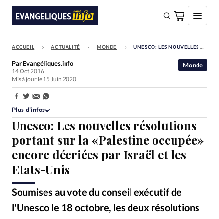
ACCUEIL
ACTUALITÉ
MONDE
UNESCO: LES NOUVELLES RÉSOLUTIONS PORTANT SUR LA «PALESTINE OCCUPÉE» ENCORE DÉCRIÉES PAR ISRAËL ET LES ETATS-UNIS
FAIRE UN DON
Par
Evangéliques.info
Monde
14 Oct 2016
Faire un don
Mis à jour le 15 Juin 2020
Eglises
Partager:
Société
Plus d’infos
Unesco: Les nouvelles résolutions
Monde
portant sur la «Palestine occupée»
Bible
encore décriées par Israël et les
Toute l'actualité
Etats-Unis
Se connecter
Soumises au vote du conseil exécutif de
Devise:
CHF
l'Unesco le 18 octobre, les deux résolutions