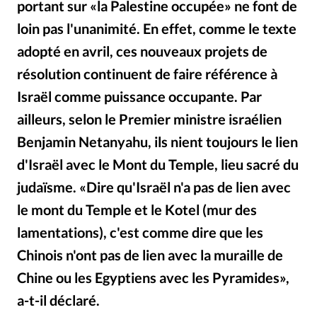
portant sur «la Palestine occupée» ne font de
RUBRIQUES
Toute l'actualité
Bible
Culture
Economie
loin pas l'unanimité. En effet, comme le texte
Eglises
Histoire
Laicité
Liberté religieuse
adopté en avril, ces nouveaux projets de
Mission
Monde
People
Politique
Religions
résolution continuent de faire référence à
Société
Israël comme puissance occupante. Par
ailleurs, selon le Premier ministre israélien
Benjamin Netanyahu, ils nient toujours le lien
d'Israël avec le Mont du Temple, lieu sacré du
judaïsme. «Dire qu'Israël n'a pas de lien avec
le mont du Temple et le Kotel (mur des
lamentations), c'est comme dire que les
Chinois n'ont pas de lien avec la muraille de
Chine ou les Egyptiens avec les Pyramides»,
a-t-il déclaré.