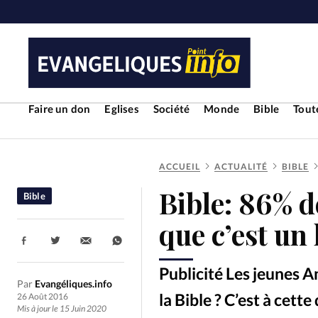
Faire un don
Eglises
Société
Monde
Bible
Toute
ACCUEIL
ACTUALITÉ
BIBLE
RUBRIQUES
Bible: 86% d
Bible
Toute l'actualité
Bible
Cul
que c’est un 
Partager:
Economie
Eglises
Histoir
Publicité Les jeunes A
Par
Evangéliques.info
Liberté religieuse
Mission
la Bible ? C’est à cet
26 Août 2016
Mis à jour le 15 Juin 2020