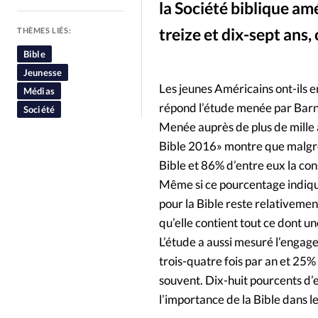
la Société biblique am
People
Politique
Religion
treize et dix-sept ans
THÈMES LIÉS:
Bible
Jeunesse
Les jeunes Américains ont-ils en
Médias
répond l’étude menée par Barna
Société
Menée auprès de plus de mille a
Bible 2016» montre que malgré 
Bible et 86% d’entre eux la co
Même si ce pourcentage indique
pour la Bible reste relativemen
qu’elle contient tout ce dont u
L’étude a aussi mesuré l’engage
trois-quatre fois par an et 25% 
souvent. Dix-huit pourcents d’
l’importance de la Bible dans 