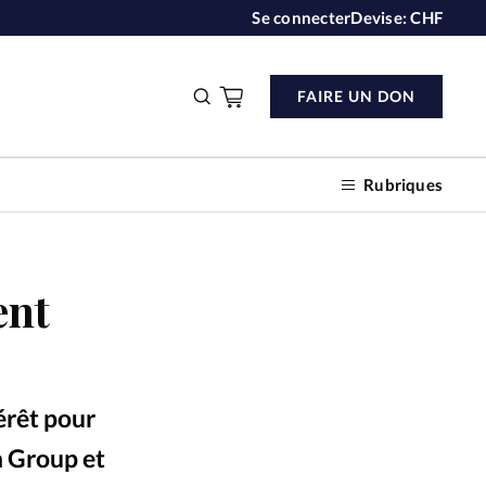
Se connecter
Devise:
CHF
FAIRE UN DON
Rubriques
ent
n don
s
térêt pour
ction
a Group et