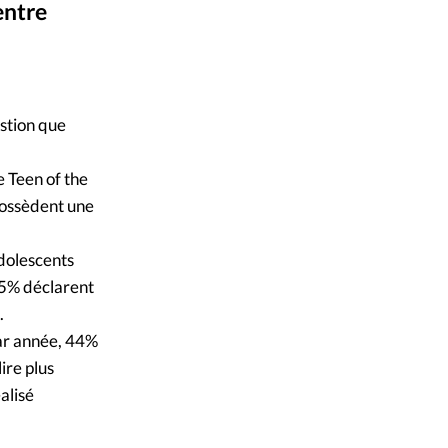
entre
mpte
Alliance Presse
©
ent d'adresse
estion que
ntacter
e Teen of the
possèdent une
adolescents
 35% déclarent
.
par année, 44%
ire plus
alisé