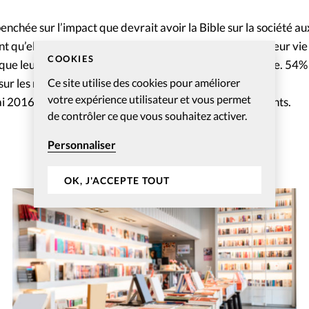
i penchée sur l’impact que devrait avoir la Bible sur la société a
qu’elle n’a pas assez d’influence sur celle-ci. Quant à leur vie
COOKIES
que leurs parents lisent parfois ou régulièrement la Bible. 54
ur les règles de vie à la maison.
Ce site utilise des cookies pour améliorer
votre expérience utilisateur et vous permet
 2016, avec une marge d’erreur de plus ou moins 3 points.
de contrôler ce que vous souhaitez activer.
Personnaliser
OK, J'ACCEPTE TOUT