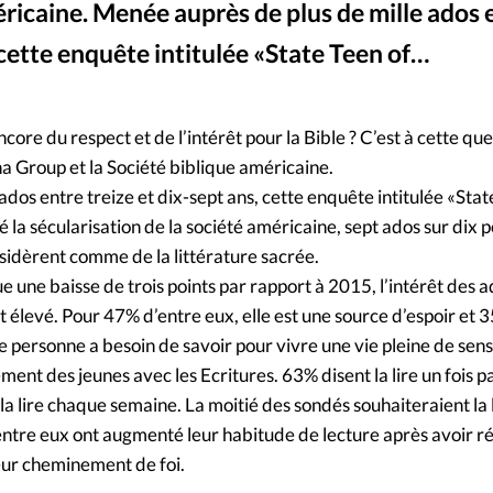
éricaine. Menée auprès de plus de mille ados 
Mon co
s
Société
, cette enquête intitulée «State Teen of…
Changem
core du respect et de l’intérêt pour la Bible ? C’est à cette qu
Nous co
 Group et la Société biblique américaine.
dos entre treize et dix-sept ans, cette enquête intitulée «Stat
la sécularisation de la société américaine, sept ados sur dix 
nsidèrent comme de la littérature sacrée.
 une baisse de trois points par rapport à 2015, l’intérêt des 
t élevé. Pour 47% d’entre eux, elle est une source d’espoir et
ne personne a besoin de savoir pour vivre une vie pleine de sens
ment des jeunes avec les Ecritures. 63% disent la lire un fois 
la lire chaque semaine. La moitié des sondés souhaiteraient la l
entre eux ont augmenté leur habitude de lecture après avoir ré
leur cheminement de foi.