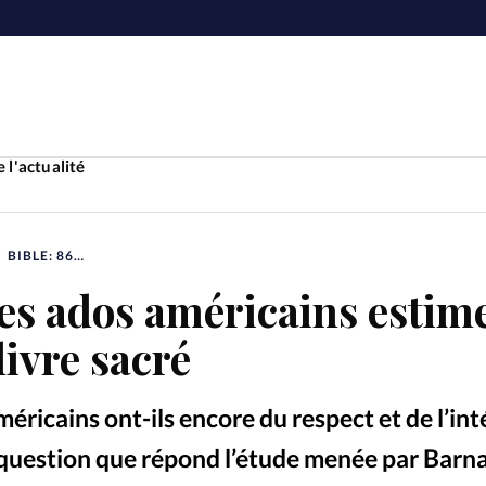
 l'actualité
BIBLE: 86% DES ADOS AMÉRICAINS ESTIMENT QUE C’EST UN LIVRE SACRÉ
Accueil
es ados américains estim
ture
Faire u
livre sacré
e
Laicité
À propo
méricains ont-ils encore du respect et de l’in
Monde
La réda
te question que répond l’étude menée par Barn