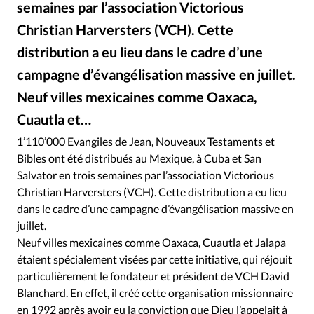
semaines par l’association Victorious
RUBRIQUES
Toute l'actualité
Bible
Culture
Economie
Christian Harversters (VCH). Cette
Eglises
Histoire
Laicité
Liberté religieuse
distribution a eu lieu dans le cadre d’une
Mission
Monde
People
Politique
Religions
campagne d’évangélisation massive en juillet.
Société
Neuf villes mexicaines comme Oaxaca,
Cuautla et…
DR
©
1’110’000 Evangiles de Jean, Nouveaux Testaments et
Bibles ont été distribués au Mexique, à Cuba et San
Salvator en trois semaines par l’association Victorious
Christian Harversters (VCH). Cette distribution a eu lieu
dans le cadre d’une campagne d’évangélisation massive en
juillet.
Neuf villes mexicaines comme Oaxaca, Cuautla et Jalapa
étaient spécialement visées par cette initiative, qui réjouit
particulièrement le fondateur et président de VCH David
Blanchard. En effet, il créé cette organisation missionnaire
en 1992 après avoir eu la conviction que Dieu l’appelait à