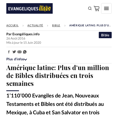
ACCUEIL
ACTUALITÉ
BIBLE
AMÉRIQUE LATINE: PLUS D’UN MILLION DE BIBLES DISTRIBUÉES EN TROIS SEMAINES
FAIRE UN DON
Par
Evangéliques.info
Bible
26 Août 2016
Faire un don
Mis à jour le 15 Juin 2020
Eglises
Partager:
Société
Plus d’infos
Amérique latine: Plus d’un million
Monde
de Bibles distribuées en trois
Bible
semaines
Toute l'actualité
1’110’000 Evangiles de Jean, Nouveaux
Se connecter
Testaments et Bibles ont été distribués au
Devise:
CHF
Mexique, à Cuba et San Salvator en trois