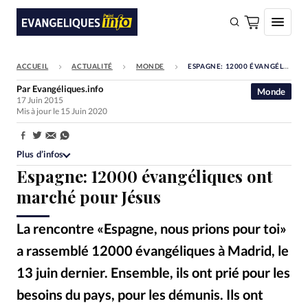
ACCUEIL
ACTUALITÉ
MONDE
ESPAGNE: 12000 ÉVANGÉLIQUES ONT MARCHÉ POUR JÉSUS
FAIRE UN DON
Par
Evangéliques.info
Monde
17 Juin 2015
Faire un don
Mis à jour le 15 Juin 2020
Eglises
Partager:
Société
Plus d’infos
Espagne: 12000 évangéliques ont
Monde
marché pour Jésus
Bible
La rencontre «Espagne, nous prions pour toi»
Toute l'actualité
a rassemblé 12000 évangéliques à Madrid, le
Se connecter
13 juin dernier. Ensemble, ils ont prié pour les
Devise:
CHF
besoins du pays, pour les démunis. Ils ont