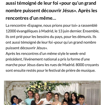
RUBRIQUES
aussi témoigné de leur foi «pour qu’un grand
Toute l'actualité
Bible
Culture
Economie
nombre puissent découvrir Jésus». Après les
Eglises
Histoire
Laicité
Liberté religieuse
rencontres d’un même…
CEFCON Europa, Twitter
©
Mission
Monde
People
Politique
Religions
La rencontre «Espagne, nous prions pour toi» a rassemblé
Société
12000 évangéliques à Madrid, le 13 juin dernier. Ensemble,
ils ont prié pour les besoins du pays, pour les démunis. Ils
ont aussi témoigné de leur foi «pour qu’un grand nombre
puissent découvrir Jésus».
Après les rencontres d’un même style le week-end
précédent, l’événement national a pris la forme d’une
marche pour Jésus dans les rues de Madrid. 8000 croyants
sont ensuite restés pour le festival de prière de musique.