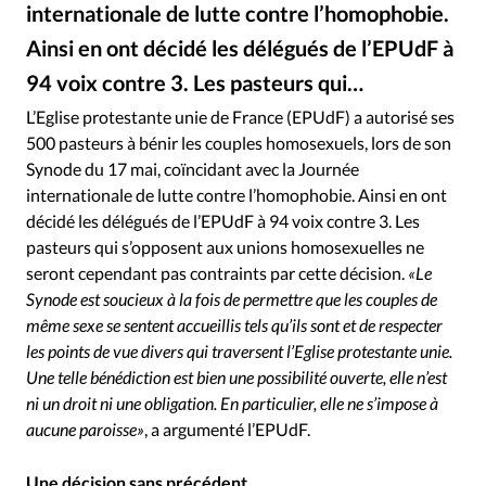
RUBRIQUES
internationale de lutte contre l’homophobie.
Toute l'actualité
Bible
Culture
Economie
Ainsi en ont décidé les délégués de l’EPUdF à
Eglises
Histoire
Laicité
Liberté religieuse
94 voix contre 3. Les pasteurs qui…
dr
©
Mission
Monde
People
Politique
Religions
L’Eglise protestante unie de France (EPUdF) a autorisé ses
Société
500 pasteurs à bénir les couples homosexuels, lors de son
Synode du 17 mai, coïncidant avec la Journée
internationale de lutte contre l’homophobie. Ainsi en ont
décidé les délégués de l’EPUdF à 94 voix contre 3. Les
pasteurs qui s’opposent aux unions homosexuelles ne
seront cependant pas contraints par cette décision.
«Le
Synode est soucieux à la fois de permettre que les couples de
même sexe se sentent accueillis tels qu’ils sont et de respecter
les points de vue divers qui traversent l’Eglise protestante unie.
Une telle bénédiction est bien une possibilité ouverte, elle n’est
ni un droit ni une obligation. En particulier, elle ne s’impose à
aucune paroisse»
, a argumenté l’EPUdF.
Une décision sans précédent