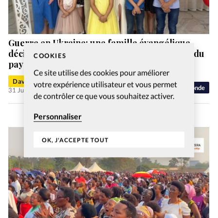
Guerre en Ukraine: une famille évangélique
décimée par une frappe russe dans le centre du
COOKIES
pays
Ce site utilise des cookies pour améliorer
David Métreau
votre expérience utilisateur et vous permet
Monde
31 Juil 2026
de contrôler ce que vous souhaitez activer.
Personnaliser
OK, J'ACCEPTE TOUT