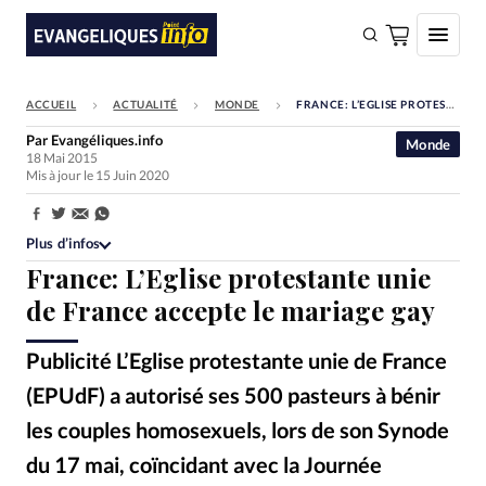
ACCUEIL
ACTUALITÉ
MONDE
FRANCE: L’EGLISE PROTESTANTE UNIE DE FRANCE ACCEPTE LE MARIAGE GAY
FAIRE UN DON
Par
Evangéliques.info
Monde
18 Mai 2015
Faire un don
Mis à jour le 15 Juin 2020
Eglises
Partager:
Société
Plus d’infos
France: L’Eglise protestante unie
Monde
de France accepte le mariage gay
Bible
Publicité L’Eglise protestante unie de France
Toute l'actualité
(EPUdF) a autorisé ses 500 pasteurs à bénir
Se connecter
les couples homosexuels, lors de son Synode
Devise:
CHF
du 17 mai, coïncidant avec la Journée